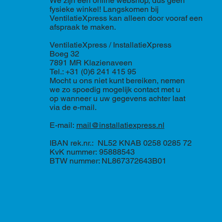
We zijn een online webshop, dus geen
fysieke winkel! Langskomen bij
VentilatieXpress kan alleen door vooraf een
afspraak te maken.
VentilatieXpress / InstallatieXpress
Boeg 32
7891 MR Klazienaveen
Tel.: +31 (0)6 241 415 95
Mocht u ons niet kunt bereiken, nemen
we zo spoedig mogelijk contact met u
op wanneer u uw gegevens achter laat
via de e-mail.
E-mail:
mail@installatiexpress.nl
IBAN rek.nr.: NL52 KNAB 0258 0285 72
KvK nummer: 95888543
BTW nummer: NL867372643B01