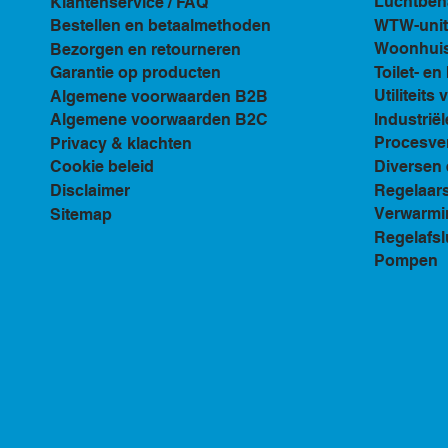
Luchtbeh
Klantenservice / FAQ
WTW-unit
Bestellen en betaalmethoden
Woonhuis 
Bezorgen en retourneren
Toilet- e
Garantie op producten
Utiliteits 
Algemene voorwaarden B2B
Industriël
Algemene voorwaarden B2C
Procesven
Privacy & klachten
Diversen 
Cookie beleid
Regelaar
Disclaimer
Verwarmi
Sitemap
Regelafsl
Pompen