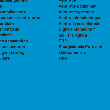
andelingsunits
Ventilatie
s
Ventilatie badkamer
ventilatiebox
Ventilatiesystemen
n badkamerventilatoren
Ventilatieberekeningen
ventilatie
Ventilatie selectietools
e ventilatie
Digitale luchtschuif
tilatie
Mollier diagram
en accessoires
ERP
s en sensoren
Energielabels Eurovent
ng en koeling
LBK schema's
uiters
Filter