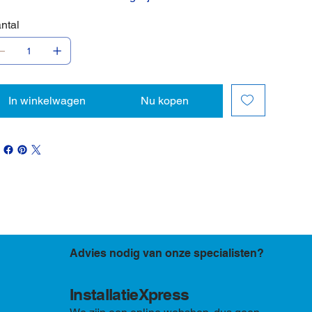
ntal
In winkelwagen
Nu kopen
Advies nodig van onze specialisten?
InstallatieXpress