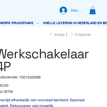
Inloggen
Vorige
Volgende
Werkschakelaar
4P
oductcode:
Productcode
1501532068
1501532068
40,00
cl. BTW
vertijd afhankelijk van voorraad fabrikant. Speciaal
steld. Retourneren niet mogelijk.