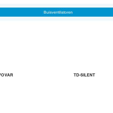
Buisventilatoren
VO VAR
TD-SILENT