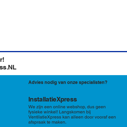
r!
ess.NL
Advies nodig van onze specialisten?
InstallatieXpress
We zijn een online webshop, dus geen
fysieke winkel! Langskomen bij
VentilatieXpress kan alleen door vooraf een
afspraak te maken.