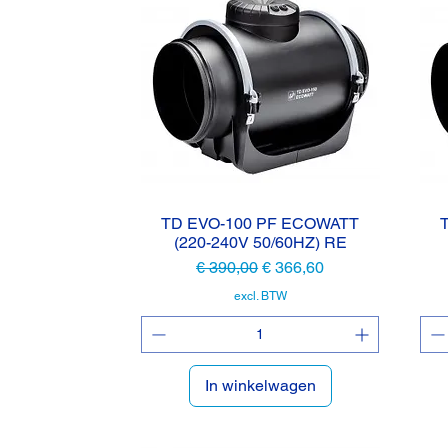
TD EVO-100 PF ECOWATT
Snel overzicht
(220-240V 50/60HZ) RE
Normale prijs
Verkoopprijs
€ 390,00
€ 366,60
excl. BTW
In winkelwagen