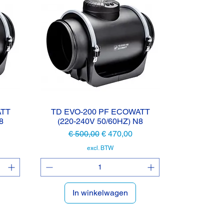
ATT
TD EVO-200 PF ECOWATT
Snel overzicht
8
(220-240V 50/60HZ) N8
js
Normale prijs
Verkoopprijs
€ 500,00
€ 470,00
excl. BTW
In winkelwagen