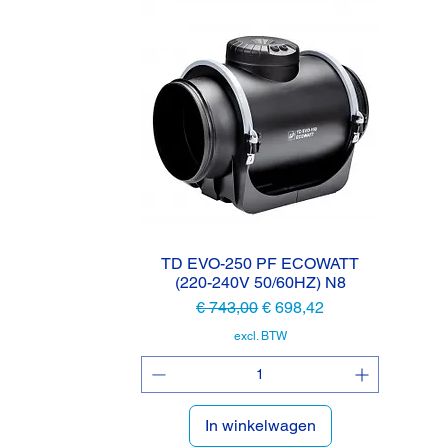
TD EVO-250 PF ECOWATT
Snel overzicht
(220-240V 50/60HZ) N8
Normale prijs
Verkoopprijs
€ 743,00
€ 698,42
excl. BTW
In winkelwagen