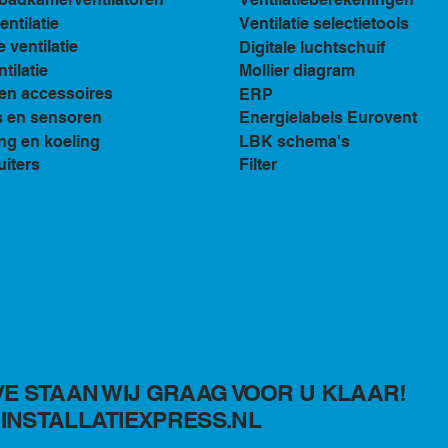
ventilatie
Ventilatie selectietools
e ventilatie
Digitale luchtschuif
tilatie
Mollier diagram
en accessoires
ERP
s en sensoren
Energielabels Eurovent
ng en koeling
LBK schema's
uiters
Filter
VE STAAN WIJ GRAAG VOOR U KLAAR!
INSTALLATIEXPRESS.NL