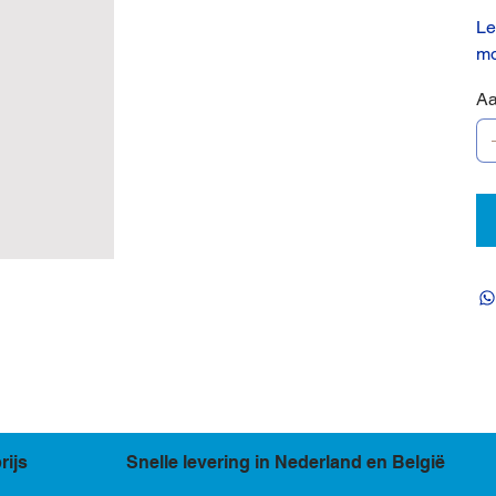
Le
mo
Aa
rijs
Snelle levering in Nederland en België