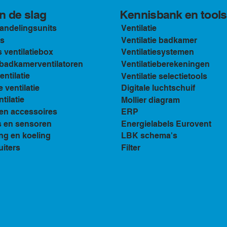
Kennisbank en tools
n de slag
andelingsunits
Ventilatie
s
Ventilatie badkamer
ventilatiebox
Ventilatiesystemen
n badkamerventilatoren
Ventilatieberekeningen
ventilatie
Ventilatie selectietools
e ventilatie
Digitale luchtschuif
tilatie
Mollier diagram
en accessoires
ERP
s en sensoren
Energielabels Eurovent
ng en koeling
LBK schema's
uiters
Filter