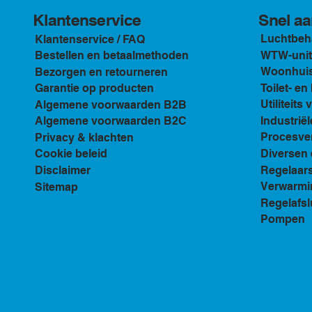
Klantenservice
Snel aa
Luchtbeh
Klantenservice / FAQ
WTW-unit
Bestellen en betaalmethoden
Woonhuis 
Bezorgen en retourneren
Toilet- e
Garantie op producten
Utiliteits 
Algemene voorwaarden B2B
Industriël
Algemene voorwaarden B2C
Procesven
Privacy & klachten
Diversen 
Cookie beleid
Regelaar
Disclaimer
Verwarmi
Sitemap
Regelafsl
Pompen