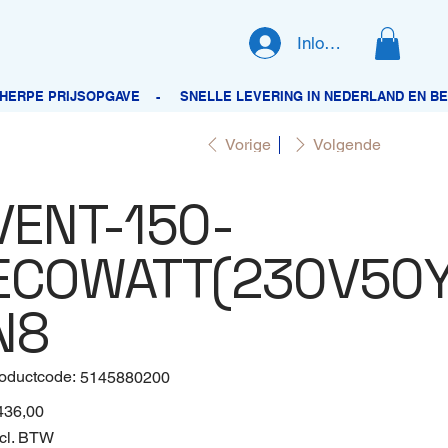
Inloggen
Vorige
Volgende
VENT-150-
ECOWATT(230V50Y
N8
oductcode:
Productcode
5145880200
5145880200
436,00
cl. BTW