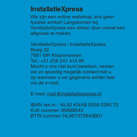
InstallatieXpress
We zijn een online webshop, dus geen
fysieke winkel! Langskomen bij
VentilatieXpress kan alleen door vooraf een
afspraak te maken.
VentilatieXpress / InstallatieXpress
Boeg 32
7891 MR Klazienaveen
Tel.: +31 (0)6 241 415 95
Mocht u ons niet kunt bereiken, nemen
we zo spoedig mogelijk contact met u
op wanneer u uw gegevens achter laat
via de e-mail.
E-mail:
mail@installatiexpress.nl
IBAN rek.nr.: NL52 KNAB 0258 0285 72
KvK nummer: 95888543
BTW nummer: NL867372643B01