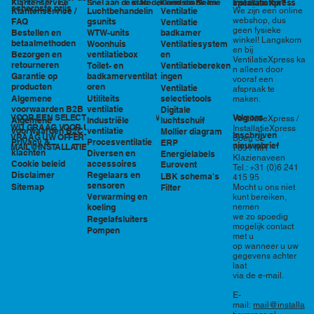
in Nederland en België
specialisten?
Klantenservice
Snel aan de slag
Kennisbank en
InstallatieXpress
scherpste prijs
Luchtbehandelin
Ventilatie
We zijn een online
Klantenservice /
tools
webshop, dus
gsunits
FAQ
Ventilatie
geen fysieke
WTW-units
badkamer
Bestellen en
winkel! Langskom
betaalmethoden
Woonhuis
Ventilatiesystem
en bij
ventilatiebox
en
Bezorgen en
VentilatieXpress ka
retourneren
Toilet- en
Ventilatiebereken
n alleen door
badkamerventilat
ingen
Garantie op
vooraf een
oren
producten
Ventilatie
afspraak te
Utiliteits
selectietools
Algemene
maken.
ventilatie
voorwaarden B2B
Digitale
VOOR EEN SELECTIE EN PRIJSOPGAVE STAAN
Volg ons
VentilatieXpress /
Industriële
luchtschuif
Algemene
WIJ GRAAG VOOR U KLAAR!
InstallatieXpress
ventilatie
voorwaarden B2C
Mollier diagram
Inschrijven
VRAAG UW OFFERTE AAN VIA
Boeg 32
Procesventilatie
Privacy &
ERP
nieuwsbrief
MAIL@INSTALLATIEXPRESS.NL
7891 MR
klachten
Diversen en
Energielabels
Klazienaveen
accessoires
Cookie beleid
Eurovent
Tel.: +31 (0)6 241
Regelaars en
Disclaimer
LBK schema's
415 95
sensoren
Sitemap
Filter
Mocht u ons niet
Verwarming en
kunt bereiken,
nemen
koeling
we zo spoedig
Regelafsluiters
mogelijk contact
Pompen
met u
op wanneer u uw
gegevens achter
laat
via de e-mail.
E-
mail:
mail@installa