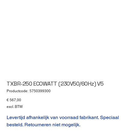
TXBR-250 ECOWATT (230V50/60Hz) V5
Productcode
Productcode:
5750399300
5750399300
Prijs
€ 567,00
excl. BTW
Levertijd afhankelijk van voorraad fabrikant. Speciaal
besteld. Retourneren niet mogelijk.