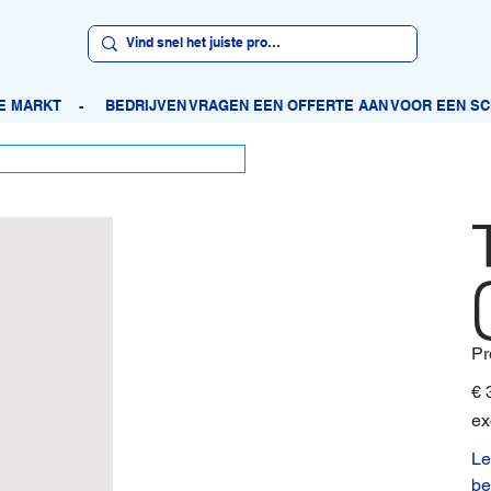
Pr
Prijs
€ 
ex
Le
be