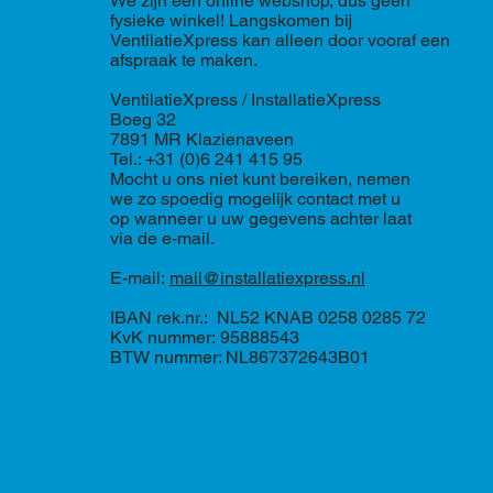
We zijn een online webshop, dus geen
fysieke winkel! Langskomen bij
VentilatieXpress kan alleen door vooraf een
afspraak te maken.
VentilatieXpress / InstallatieXpress
Boeg 32
7891 MR Klazienaveen
Tel.: +31 (0)6 241 415 95
Mocht u ons niet kunt bereiken, nemen
we zo spoedig mogelijk contact met u
op wanneer u uw gegevens achter laat
via de e-mail.
E-mail:
mail@installatiexpress.nl
IBAN rek.nr.: NL52 KNAB 0258 0285 72
KvK nummer: 95888543
BTW nummer: NL867372643B01