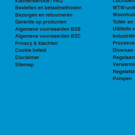
Luchtbeh
Klantenservice / FAQ
WTW-unit
Bestellen en betaalmethoden
Woonhuis 
Bezorgen en retourneren
Toilet- e
Garantie op producten
Utiliteits 
Algemene voorwaarden B2B
Industriël
Algemene voorwaarden B2C
Procesven
Privacy & klachten
Diversen 
Cookie beleid
Regelaar
Disclaimer
Verwarmi
Sitemap
Regelafsl
Pompen