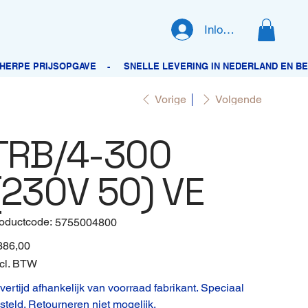
Inloggen
Vorige
Volgende
TRB/4-300
(230V 50) VE
oductcode:
Productcode
5755004800
5755004800
386,00
cl. BTW
vertijd afhankelijk van voorraad fabrikant. Speciaal
steld. Retourneren niet mogelijk.