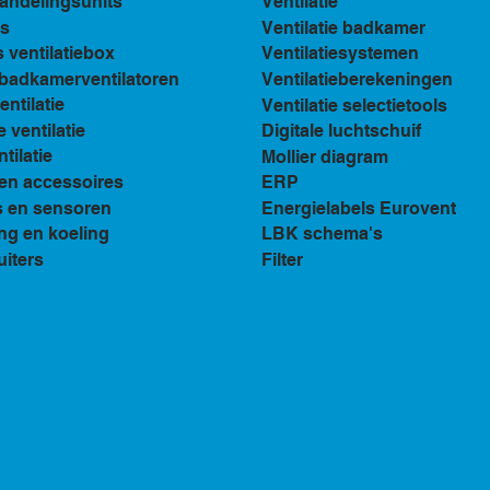
andelingsunits
Ventilatie
s
Ventilatie badkamer
ventilatiebox
Ventilatiesystemen
n badkamerventilatoren
Ventilatieberekeningen
ventilatie
Ventilatie selectietools
e ventilatie
Digitale luchtschuif
tilatie
Mollier diagram
en accessoires
ERP
s en sensoren
Energielabels Eurovent
ng en koeling
LBK schema's
uiters
Filter