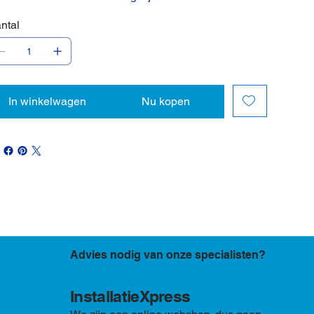
ntal
In winkelwagen
Nu kopen
Advies nodig van onze specialisten?
InstallatieXpress