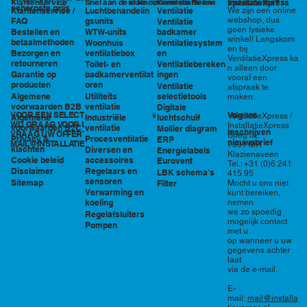
in Nederland en België
specialisten?
Klantenservice
Snel aan de slag
Kennisbank en
InstallatieXpress
scherpste prijs
Luchtbehandelin
Ventilatie
We zijn een online
Klantenservice /
tools
webshop, dus
gsunits
FAQ
Ventilatie
geen fysieke
WTW-units
badkamer
Bestellen en
winkel! Langskom
betaalmethoden
Woonhuis
Ventilatiesystem
en bij
ventilatiebox
en
Bezorgen en
VentilatieXpress ka
retourneren
Toilet- en
Ventilatiebereken
n alleen door
badkamerventilat
ingen
Garantie op
vooraf een
oren
producten
Ventilatie
afspraak te
Utiliteits
selectietools
Algemene
maken.
ventilatie
voorwaarden B2B
Digitale
VOOR EEN SELECTIE EN PRIJSOPGAVE STAAN
Volg ons
VentilatieXpress /
Industriële
luchtschuif
Algemene
WIJ GRAAG VOOR U KLAAR!
InstallatieXpress
ventilatie
voorwaarden B2C
Mollier diagram
Inschrijven
VRAAG UW OFFERTE AAN VIA
Boeg 32
Procesventilatie
Privacy &
ERP
nieuwsbrief
MAIL@INSTALLATIEXPRESS.NL
7891 MR
klachten
Diversen en
Energielabels
Klazienaveen
accessoires
Cookie beleid
Eurovent
Tel.: +31 (0)6 241
Regelaars en
Disclaimer
LBK schema's
415 95
sensoren
Sitemap
Filter
Mocht u ons niet
Verwarming en
kunt bereiken,
nemen
koeling
we zo spoedig
Regelafsluiters
mogelijk contact
Pompen
met u
op wanneer u uw
gegevens achter
laat
via de e-mail.
E-
mail:
mail@installa