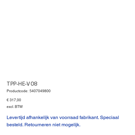
TPP-HE-V 08
Productcode
Productcode:
5407049800
5407049800
Prijs
€ 317,00
excl. BTW
Levertijd afhankelijk van voorraad fabrikant. Speciaal
besteld. Retourneren niet mogelijk.