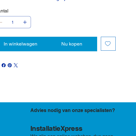
ntal
In winkelwagen
Nu kopen
Advies nodig van onze specialisten?
InstallatieXpress