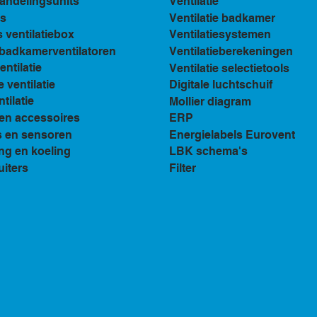
andelingsunits
Ventilatie
s
Ventilatie badkamer
ventilatiebox
Ventilatiesystemen
n badkamerventilatoren
Ventilatieberekeningen
ventilatie
Ventilatie selectietools
e ventilatie
Digitale luchtschuif
tilatie
Mollier diagram
en accessoires
ERP
s en sensoren
Energielabels Eurovent
ng en koeling
LBK schema's
uiters
Filter