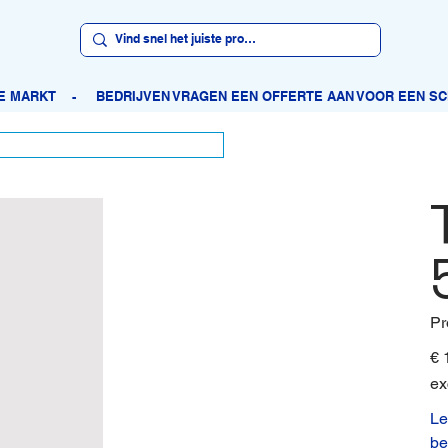
Pr
Prijs
€ 
ex
Le
be