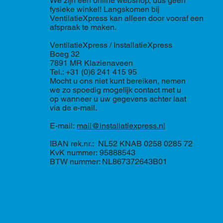
We zijn een online webshop, dus geen
fysieke winkel! Langskomen bij
VentilatieXpress kan alleen door vooraf een
afspraak te maken.
VentilatieXpress / InstallatieXpress
Boeg 32
7891 MR Klazienaveen
Tel.: +31 (0)6 241 415 95
Mocht u ons niet kunt bereiken, nemen
we zo spoedig mogelijk contact met u
op wanneer u uw gegevens achter laat
via de e-mail.
E-mail:
mail@installatiexpress.nl
IBAN rek.nr.: NL52 KNAB 0258 0285 72
KvK nummer: 95888543
BTW nummer: NL867372643B01