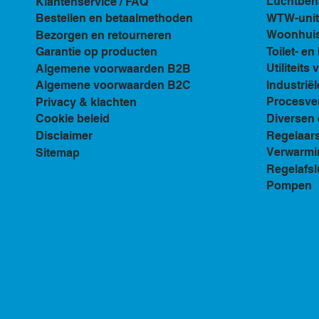
Luchtbeh
Klantenservice / FAQ
WTW-unit
Bestellen en betaalmethoden
Woonhuis 
Bezorgen en retourneren
Toilet- e
Garantie op producten
Utiliteits 
Algemene voorwaarden B2B
Industriël
Algemene voorwaarden B2C
Procesven
Privacy & klachten
Diversen 
Cookie beleid
Regelaar
Disclaimer
Verwarmi
Sitemap
Regelafsl
Pompen