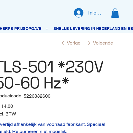
Inloggen
Vorige
Volgende
TLS-501 *230V
50-60 Hz*
oductcode:
Productcode
5226832600
5226832600
114,00
cl. BTW
vertijd afhankelijk van voorraad fabrikant. Speciaal
steld. Retourneren niet mogelijk.