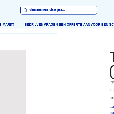
Pr
Prijs
€ 
ex
Le
be