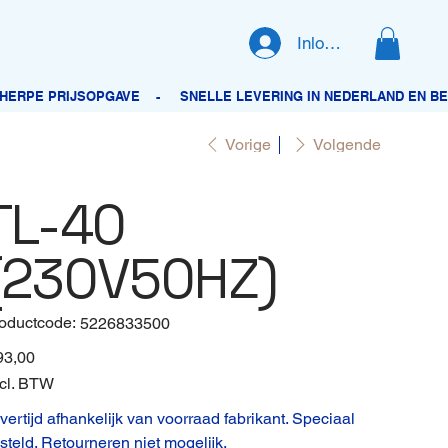
Inloggen
Vorige
Volgende
TL-40
(230V50HZ)
oductcode:
Productcode
5226833500
5226833500
93,00
cl. BTW
vertijd afhankelijk van voorraad fabrikant. Speciaal
steld. Retourneren niet mogelijk.