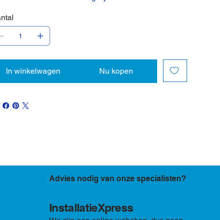
ntal
In winkelwagen
Nu kopen
Advies nodig van onze specialisten?
InstallatieXpress