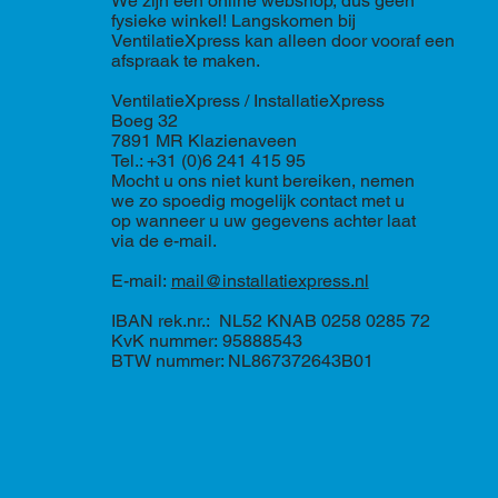
We zijn een online webshop, dus geen
fysieke winkel! Langskomen bij
VentilatieXpress kan alleen door vooraf een
afspraak te maken.
VentilatieXpress / InstallatieXpress
Boeg 32
7891 MR Klazienaveen
Tel.: +31 (0)6 241 415 95
Mocht u ons niet kunt bereiken, nemen
we zo spoedig mogelijk contact met u
op wanneer u uw gegevens achter laat
via de e-mail.
E-mail:
mail@installatiexpress.nl
IBAN rek.nr.: NL52 KNAB 0258 0285 72
KvK nummer: 95888543
BTW nummer: NL867372643B01