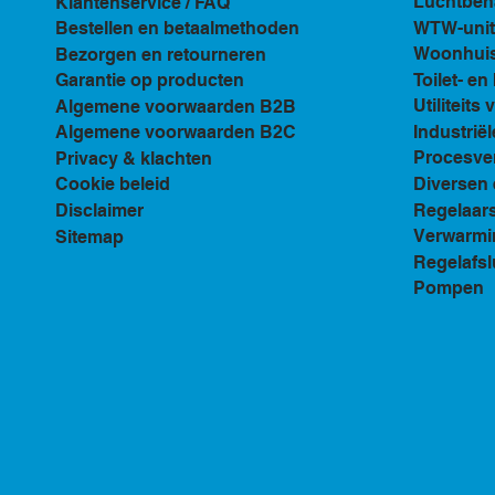
Luchtbeh
Klantenservice / FAQ
WTW-unit
Bestellen en betaalmethoden
Woonhuis 
Bezorgen en retourneren
Toilet- e
Garantie op producten
Utiliteits 
Algemene voorwaarden B2B
Industriël
Algemene voorwaarden B2C
Procesven
Privacy & klachten
Diversen 
Cookie beleid
Regelaar
Disclaimer
Verwarmi
Sitemap
Regelafsl
Pompen