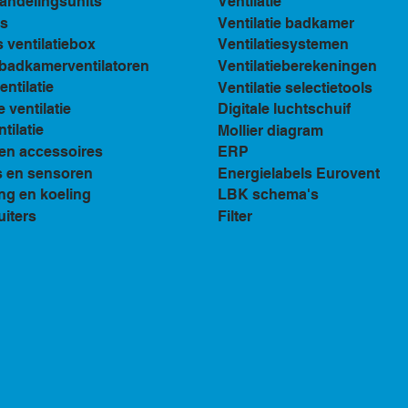
andelingsunits
Ventilatie
s
Ventilatie badkamer
ventilatiebox
Ventilatiesystemen
n badkamerventilatoren
Ventilatieberekeningen
ventilatie
Ventilatie selectietools
e ventilatie
Digitale luchtschuif
tilatie
Mollier diagram
en accessoires
ERP
s en sensoren
Energielabels Eurovent
ng en koeling
LBK schema's
uiters
Filter