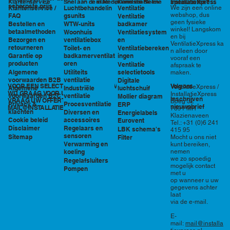
in Nederland en België
specialisten?
Klantenservice
Snel aan de slag
Kennisbank en
InstallatieXpress
scherpste prijs
Luchtbehandelin
Ventilatie
We zijn een online
Klantenservice /
tools
webshop, dus
gsunits
FAQ
Ventilatie
geen fysieke
WTW-units
badkamer
Bestellen en
winkel! Langskom
betaalmethoden
Woonhuis
Ventilatiesystem
en bij
ventilatiebox
en
Bezorgen en
VentilatieXpress ka
retourneren
Toilet- en
Ventilatiebereken
n alleen door
badkamerventilat
ingen
Garantie op
vooraf een
oren
producten
Ventilatie
afspraak te
Utiliteits
selectietools
Algemene
maken.
ventilatie
voorwaarden B2B
Digitale
VOOR EEN SELECTIE EN PRIJSOPGAVE STAAN
Volg ons
VentilatieXpress /
Industriële
luchtschuif
Algemene
WIJ GRAAG VOOR U KLAAR!
InstallatieXpress
ventilatie
voorwaarden B2C
Mollier diagram
Inschrijven
VRAAG UW OFFERTE AAN VIA
Boeg 32
Procesventilatie
Privacy &
ERP
nieuwsbrief
MAIL@INSTALLATIEXPRESS.NL
7891 MR
klachten
Diversen en
Energielabels
Klazienaveen
accessoires
Cookie beleid
Eurovent
Tel.: +31 (0)6 241
Regelaars en
Disclaimer
LBK schema's
415 95
sensoren
Sitemap
Filter
Mocht u ons niet
Verwarming en
kunt bereiken,
nemen
koeling
we zo spoedig
Regelafsluiters
mogelijk contact
Pompen
met u
op wanneer u uw
gegevens achter
laat
via de e-mail.
E-
mail:
mail@installa