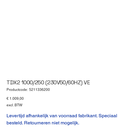
TDX2 1000/250 (230V50/60HZ) VE
Productcode
Productcode:
5211336200
5211336200
Prijs
€ 1.009,00
excl. BTW
Levertijd afhankelijk van voorraad fabrikant. Speciaal
besteld. Retourneren niet mogelijk.