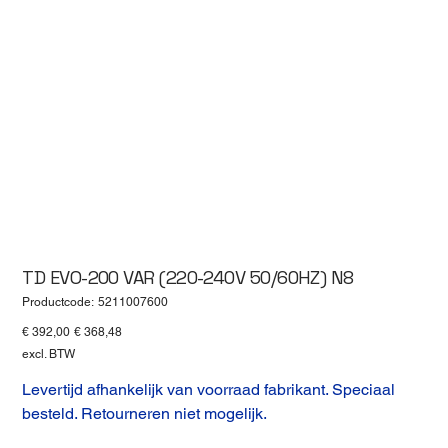
TD EVO-200 VAR (220-240V 50/60HZ) N8
Productcode
Productcode:
5211007600
5211007600
Originele
Verkoopprijs
€ 392,00
€ 368,48
prijs
excl. BTW
Levertijd afhankelijk van voorraad fabrikant. Speciaal
besteld. Retourneren niet mogelijk.