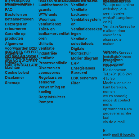
in Nederland en België
specialisten?
Klantenservice
Snel aan de slag
Kennisbank en
InstallatieXpress
scherpste prijs
Luchtbehandelin
Ventilatie
We zijn een online
Klantenservice /
tools
webshop, dus
gsunits
FAQ
Ventilatie
geen fysieke
WTW-units
badkamer
Bestellen en
winkel! Langskom
betaalmethoden
Woonhuis
Ventilatiesystem
en bij
ventilatiebox
en
Bezorgen en
VentilatieXpress ka
retourneren
Toilet- en
Ventilatiebereken
n alleen door
badkamerventilat
ingen
Garantie op
vooraf een
oren
producten
Ventilatie
afspraak te
Utiliteits
selectietools
Algemene
maken.
ventilatie
voorwaarden B2B
Digitale
VOOR EEN SELECTIE EN PRIJSOPGAVE STAAN
Volg ons
VentilatieXpress /
Industriële
luchtschuif
Algemene
WIJ GRAAG VOOR U KLAAR!
InstallatieXpress
ventilatie
voorwaarden B2C
Mollier diagram
Inschrijven
VRAAG UW OFFERTE AAN VIA
Boeg 32
Procesventilatie
Privacy &
ERP
nieuwsbrief
MAIL@INSTALLATIEXPRESS.NL
7891 MR
klachten
Diversen en
Energielabels
Klazienaveen
accessoires
Cookie beleid
Eurovent
Tel.: +31 (0)6 241
Regelaars en
Disclaimer
LBK schema's
415 95
sensoren
Sitemap
Filter
Mocht u ons niet
Verwarming en
kunt bereiken,
nemen
koeling
we zo spoedig
Regelafsluiters
mogelijk contact
Pompen
met u
op wanneer u uw
gegevens achter
laat
via de e-mail.
E-
mail:
mail@installa