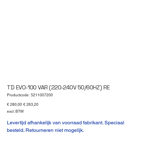
TD EVO-100 VAR (220-240V 50/60HZ) RE
Productcode
Productcode:
5211007200
5211007200
Originele
Verkoopprijs
€ 280,00
€ 263,20
prijs
excl. BTW
Levertijd afhankelijk van voorraad fabrikant. Speciaal
besteld. Retourneren niet mogelijk.