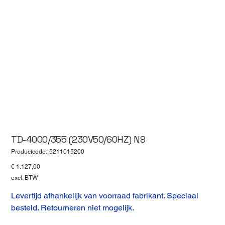
TD-4000/355 (230V50/60HZ) N8
Productcode
Productcode:
5211015200
5211015200
Prijs
€ 1.127,00
excl. BTW
Levertijd afhankelijk van voorraad fabrikant. Speciaal
besteld. Retourneren niet mogelijk.