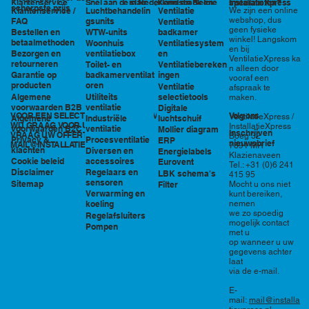
in Nederland en België
specialisten?
Klantenservice
Snel aan de slag
Kennisbank en
InstallatieXpress
scherpste prijs
Luchtbehandelin
Ventilatie
We zijn een online
Klantenservice /
tools
webshop, dus
gsunits
FAQ
Ventilatie
geen fysieke
WTW-units
badkamer
Bestellen en
winkel! Langskom
betaalmethoden
Woonhuis
Ventilatiesystem
en bij
ventilatiebox
en
Bezorgen en
VentilatieXpress ka
retourneren
Toilet- en
Ventilatiebereken
n alleen door
badkamerventilat
ingen
Garantie op
vooraf een
oren
producten
Ventilatie
afspraak te
Utiliteits
selectietools
Algemene
maken.
ventilatie
voorwaarden B2B
Digitale
VOOR EEN SELECTIE EN PRIJSOPGAVE STAAN
Volg ons
VentilatieXpress /
Industriële
luchtschuif
Algemene
WIJ GRAAG VOOR U KLAAR!
InstallatieXpress
ventilatie
voorwaarden B2C
Mollier diagram
Inschrijven
VRAAG UW OFFERTE AAN VIA
Boeg 32
Procesventilatie
Privacy &
ERP
nieuwsbrief
MAIL@INSTALLATIEXPRESS.NL
7891 MR
klachten
Diversen en
Energielabels
Klazienaveen
accessoires
Cookie beleid
Eurovent
Tel.: +31 (0)6 241
Regelaars en
Disclaimer
LBK schema's
415 95
sensoren
Sitemap
Filter
Mocht u ons niet
Verwarming en
kunt bereiken,
nemen
koeling
we zo spoedig
Regelafsluiters
mogelijk contact
Pompen
met u
op wanneer u uw
gegevens achter
laat
via de e-mail.
E-
mail:
mail@installa