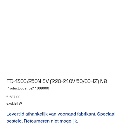
TD-1300/250N 3V (220-240V 50/60HZ) N8
Productcode
Productcode:
5211009000
5211009000
Prijs
€ 587,00
excl. BTW
Levertijd afhankelijk van voorraad fabrikant. Speciaal
besteld. Retourneren niet mogelijk.