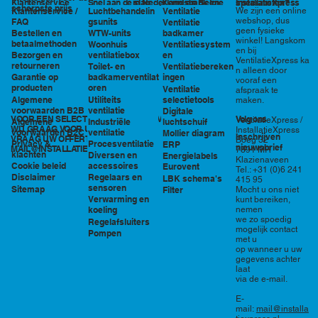
in Nederland en België
specialisten?
Klantenservice
Snel aan de slag
Kennisbank en
InstallatieXpress
scherpste prijs
Luchtbehandelin
Ventilatie
We zijn een online
Klantenservice /
tools
webshop, dus
gsunits
FAQ
Ventilatie
geen fysieke
WTW-units
badkamer
Bestellen en
winkel! Langskom
betaalmethoden
Woonhuis
Ventilatiesystem
en bij
ventilatiebox
en
Bezorgen en
VentilatieXpress ka
retourneren
Toilet- en
Ventilatiebereken
n alleen door
badkamerventilat
ingen
Garantie op
vooraf een
oren
producten
Ventilatie
afspraak te
Utiliteits
selectietools
Algemene
maken.
ventilatie
voorwaarden B2B
Digitale
VOOR EEN SELECTIE EN PRIJSOPGAVE STAAN
Volg ons
VentilatieXpress /
Industriële
luchtschuif
Algemene
WIJ GRAAG VOOR U KLAAR!
InstallatieXpress
ventilatie
voorwaarden B2C
Mollier diagram
Inschrijven
VRAAG UW OFFERTE AAN VIA
Boeg 32
Procesventilatie
Privacy &
ERP
nieuwsbrief
MAIL@INSTALLATIEXPRESS.NL
7891 MR
klachten
Diversen en
Energielabels
Klazienaveen
accessoires
Cookie beleid
Eurovent
Tel.: +31 (0)6 241
Regelaars en
Disclaimer
LBK schema's
415 95
sensoren
Sitemap
Filter
Mocht u ons niet
Verwarming en
kunt bereiken,
nemen
koeling
we zo spoedig
Regelafsluiters
mogelijk contact
Pompen
met u
op wanneer u uw
gegevens achter
laat
via de e-mail.
E-
mail:
mail@installa