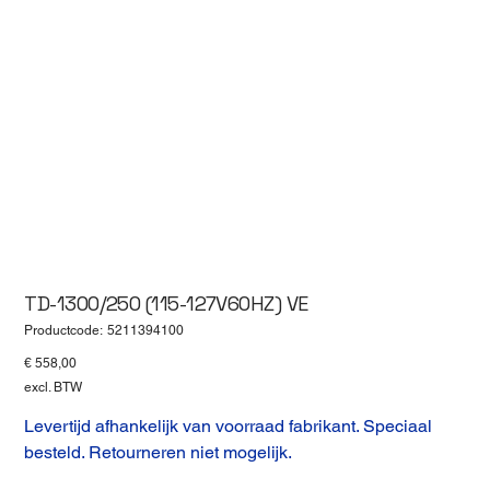
TD-1300/250 (115-127V60HZ) VE
Productcode
Productcode:
5211394100
5211394100
Prijs
€ 558,00
excl. BTW
Levertijd afhankelijk van voorraad fabrikant. Speciaal
besteld. Retourneren niet mogelijk.