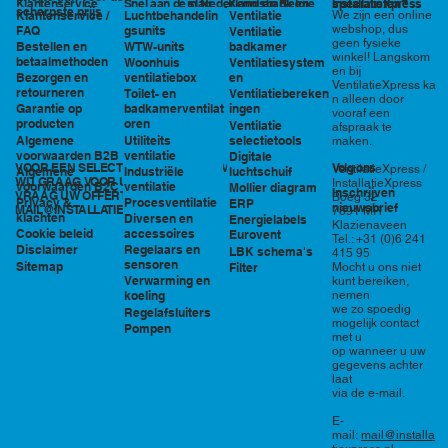
in Nederland en België
specialisten?
Klantenservice
Snel aan de slag
Kennisbank en
InstallatieXpress
scherpste prijs
Luchtbehandelin
Ventilatie
We zijn een online
Klantenservice /
tools
webshop, dus
gsunits
FAQ
Ventilatie
geen fysieke
WTW-units
badkamer
Bestellen en
winkel! Langskom
betaalmethoden
Woonhuis
Ventilatiesystem
en bij
ventilatiebox
en
Bezorgen en
VentilatieXpress ka
retourneren
Toilet- en
Ventilatiebereken
n alleen door
badkamerventilat
ingen
Garantie op
vooraf een
oren
producten
Ventilatie
afspraak te
Utiliteits
selectietools
Algemene
maken.
ventilatie
voorwaarden B2B
Digitale
VOOR EEN SELECTIE EN PRIJSOPGAVE STAAN
Volg ons
VentilatieXpress /
Industriële
luchtschuif
Algemene
WIJ GRAAG VOOR U KLAAR!
InstallatieXpress
ventilatie
voorwaarden B2C
Mollier diagram
Inschrijven
VRAAG UW OFFERTE AAN VIA
Boeg 32
Procesventilatie
Privacy &
ERP
nieuwsbrief
MAIL@INSTALLATIEXPRESS.NL
7891 MR
klachten
Diversen en
Energielabels
Klazienaveen
accessoires
Cookie beleid
Eurovent
Tel.: +31 (0)6 241
Regelaars en
Disclaimer
LBK schema's
415 95
sensoren
Sitemap
Filter
Mocht u ons niet
Verwarming en
kunt bereiken,
nemen
koeling
we zo spoedig
Regelafsluiters
mogelijk contact
Pompen
met u
op wanneer u uw
gegevens achter
laat
via de e-mail.
E-
mail:
mail@installa