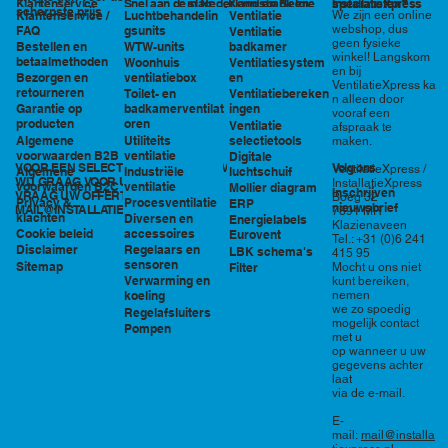
in Nederland en België
specialisten?
Klantenservice
Snel aan de slag
Kennisbank en
InstallatieXpress
scherpste prijs
Luchtbehandelin
Ventilatie
We zijn een online
Klantenservice /
tools
webshop, dus
gsunits
FAQ
Ventilatie
geen fysieke
WTW-units
badkamer
Bestellen en
winkel! Langskom
betaalmethoden
Woonhuis
Ventilatiesystem
en bij
ventilatiebox
en
Bezorgen en
VentilatieXpress ka
retourneren
Toilet- en
Ventilatiebereken
n alleen door
badkamerventilat
ingen
Garantie op
vooraf een
oren
producten
Ventilatie
afspraak te
Utiliteits
selectietools
Algemene
maken.
ventilatie
voorwaarden B2B
Digitale
VOOR EEN SELECTIE EN PRIJSOPGAVE STAAN
Volg ons
VentilatieXpress /
Industriële
luchtschuif
Algemene
WIJ GRAAG VOOR U KLAAR!
InstallatieXpress
ventilatie
voorwaarden B2C
Mollier diagram
Inschrijven
VRAAG UW OFFERTE AAN VIA
Boeg 32
Procesventilatie
Privacy &
ERP
nieuwsbrief
MAIL@INSTALLATIEXPRESS.NL
7891 MR
klachten
Diversen en
Energielabels
Klazienaveen
accessoires
Cookie beleid
Eurovent
Tel.: +31 (0)6 241
Regelaars en
Disclaimer
LBK schema's
415 95
sensoren
Sitemap
Filter
Mocht u ons niet
Verwarming en
kunt bereiken,
nemen
koeling
we zo spoedig
Regelafsluiters
mogelijk contact
Pompen
met u
op wanneer u uw
gegevens achter
laat
via de e-mail.
E-
mail:
mail@installa