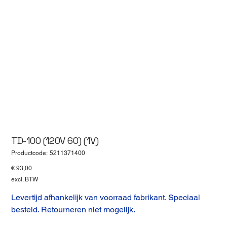
TD-100 (120V 60) (1V)
Productcode
Productcode:
5211371400
5211371400
Prijs
€ 93,00
excl. BTW
Levertijd afhankelijk van voorraad fabrikant. Speciaal
besteld. Retourneren niet mogelijk.