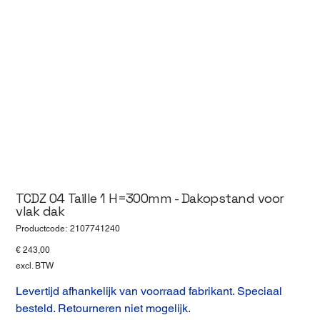
TCDZ 04 Taille 1 H=300mm - Dakopstand voor
vlak dak
Productcode
Productcode:
2107741240
2107741240
Prijs
€ 243,00
excl. BTW
Levertijd afhankelijk van voorraad fabrikant. Speciaal
besteld. Retourneren niet mogelijk.