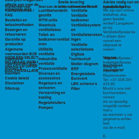
Snelle levering
Advies nodig van on
offerte aan voor de
in Nederland en België
specialisten?
Klantenservice
Snel aan de slag
Kennisbank en
InstallatieXpress
scherpste prijs
Luchtbehandelin
Ventilatie
We zijn een online
Klantenservice /
tools
webshop, dus
gsunits
FAQ
Ventilatie
geen fysieke
WTW-units
badkamer
Bestellen en
winkel! Langskom
betaalmethoden
Woonhuis
Ventilatiesystem
en bij
ventilatiebox
en
Bezorgen en
VentilatieXpress ka
retourneren
Toilet- en
Ventilatiebereken
n alleen door
badkamerventilat
ingen
Garantie op
vooraf een
oren
producten
Ventilatie
afspraak te
Utiliteits
selectietools
Algemene
maken.
ventilatie
voorwaarden B2B
Digitale
VOOR EEN SELECTIE EN PRIJSOPGAVE STAAN
Volg ons
VentilatieXpress /
Industriële
luchtschuif
Algemene
WIJ GRAAG VOOR U KLAAR!
InstallatieXpress
ventilatie
voorwaarden B2C
Mollier diagram
Inschrijven
VRAAG UW OFFERTE AAN VIA
Boeg 32
Procesventilatie
Privacy &
ERP
nieuwsbrief
MAIL@INSTALLATIEXPRESS.NL
7891 MR
klachten
Diversen en
Energielabels
Klazienaveen
accessoires
Cookie beleid
Eurovent
Tel.: +31 (0)6 241
Regelaars en
Disclaimer
LBK schema's
415 95
sensoren
Sitemap
Filter
Mocht u ons niet
Verwarming en
kunt bereiken,
nemen
koeling
we zo spoedig
Regelafsluiters
mogelijk contact
Pompen
met u
op wanneer u uw
gegevens achter
laat
via de e-mail.
E-