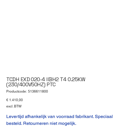
TCDH EXD 020-4 IIBH2 T4 0.25KW
(230/400V50HZ) PTC
Productcode
Productcode:
5136611800
5136611800
Prijs
€ 1.410,00
excl. BTW
Levertijd afhankelijk van voorraad fabrikant. Speciaal
besteld. Retourneren niet mogelijk.