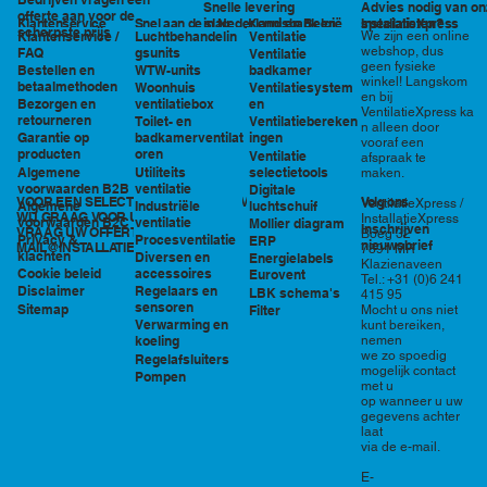
Snelle levering
Advies nodig van on
offerte aan voor de
in Nederland en België
specialisten?
Klantenservice
Snel aan de slag
Kennisbank en
InstallatieXpress
scherpste prijs
Luchtbehandelin
Ventilatie
We zijn een online
Klantenservice /
tools
webshop, dus
gsunits
FAQ
Ventilatie
geen fysieke
WTW-units
badkamer
Bestellen en
winkel! Langskom
betaalmethoden
Woonhuis
Ventilatiesystem
en bij
ventilatiebox
en
Bezorgen en
VentilatieXpress ka
retourneren
Toilet- en
Ventilatiebereken
n alleen door
badkamerventilat
ingen
Garantie op
vooraf een
oren
producten
Ventilatie
afspraak te
Utiliteits
selectietools
Algemene
maken.
ventilatie
voorwaarden B2B
Digitale
VOOR EEN SELECTIE EN PRIJSOPGAVE STAAN
Volg ons
VentilatieXpress /
Industriële
luchtschuif
Algemene
WIJ GRAAG VOOR U KLAAR!
InstallatieXpress
ventilatie
voorwaarden B2C
Mollier diagram
Inschrijven
VRAAG UW OFFERTE AAN VIA
Boeg 32
Procesventilatie
Privacy &
ERP
nieuwsbrief
MAIL@INSTALLATIEXPRESS.NL
7891 MR
klachten
Diversen en
Energielabels
Klazienaveen
accessoires
Cookie beleid
Eurovent
Tel.: +31 (0)6 241
Regelaars en
Disclaimer
LBK schema's
415 95
sensoren
Sitemap
Filter
Mocht u ons niet
Verwarming en
kunt bereiken,
nemen
koeling
we zo spoedig
Regelafsluiters
mogelijk contact
Pompen
met u
op wanneer u uw
gegevens achter
laat
via de e-mail.
E-