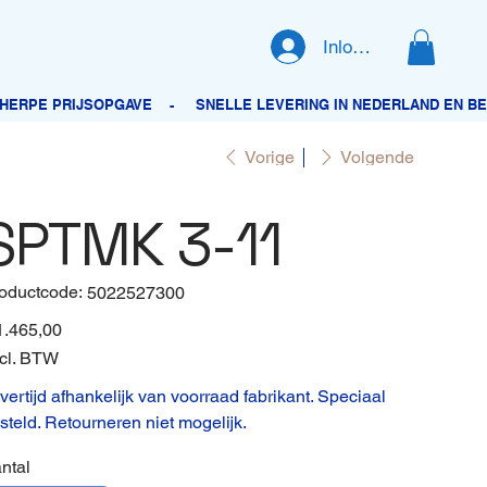
Inloggen
Vorige
Volgende
SPTMK 3-11
oductcode:
Productcode
5022527300
5022527300
1.465,00
cl. BTW
vertijd afhankelijk van voorraad fabrikant. Speciaal
steld. Retourneren niet mogelijk.
ntal