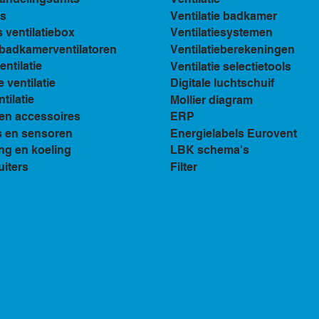
s
Ventilatie badkamer
ventilatiebox
Ventilatiesystemen
n badkamerventilatoren
Ventilatieberekeningen
ventilatie
Ventilatie selectietools
e ventilatie
Digitale luchtschuif
tilatie
Mollier diagram
en accessoires
ERP
s en sensoren
Energielabels Eurovent
ng en koeling
LBK schema's
uiters
Filter