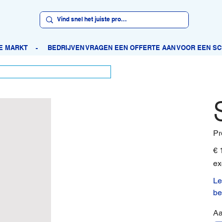
Pr
Prijs
€ 
ex
Le
be
Aa