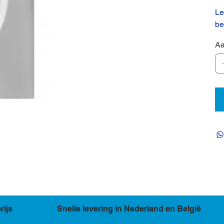
Le
be
Aa
rijs
Snelle levering in Nederland en België