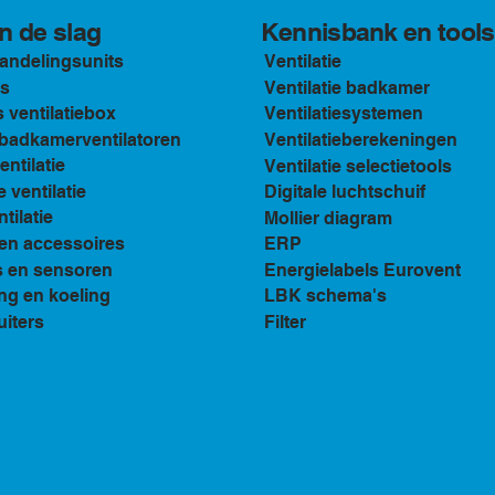
Kennisbank en tools
n de slag
andelingsunits
Ventilatie
s
Ventilatie badkamer
ventilatiebox
Ventilatiesystemen
n badkamerventilatoren
Ventilatieberekeningen
ventilatie
Ventilatie selectietools
e ventilatie
Digitale luchtschuif
tilatie
Mollier diagram
en accessoires
ERP
s en sensoren
Energielabels Eurovent
ng en koeling
LBK schema's
uiters
Filter