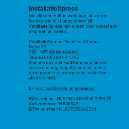
InstallatieXpress
We zijn een online webshop, dus geen
fysieke winkel! Langskomen bij
VentilatieXpress kan alleen door vooraf een
afspraak te maken.
VentilatieXpress / InstallatieXpress
Boeg 32
7891 MR Klazienaveen
Tel.: +31 (0)6 241 415 95
Mocht u ons niet kunt bereiken, nemen
we zo spoedig mogelijk contact met u
op wanneer u uw gegevens achter laat
via de e-mail.
E-mail:
mail@installatiexpress.nl
IBAN rek.nr.: NL52 KNAB 0258 0285 72
KvK nummer: 95888543
BTW nummer: NL867372643B01