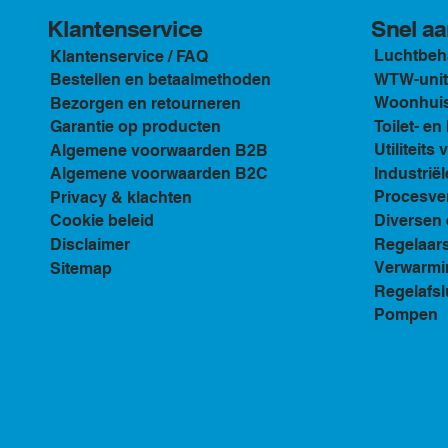
Klantenservice
Snel aa
Luchtbeh
Klantenservice / FAQ
WTW-unit
Bestellen en betaalmethoden
Woonhuis 
Bezorgen en retourneren
Toilet- e
Garantie op producten
Utiliteits 
Algemene voorwaarden B2B
Industriël
Algemene voorwaarden B2C
Procesven
Privacy & klachten
Diversen 
Cookie beleid
Regelaar
Disclaimer
Verwarmi
Sitemap
Regelafsl
Pompen