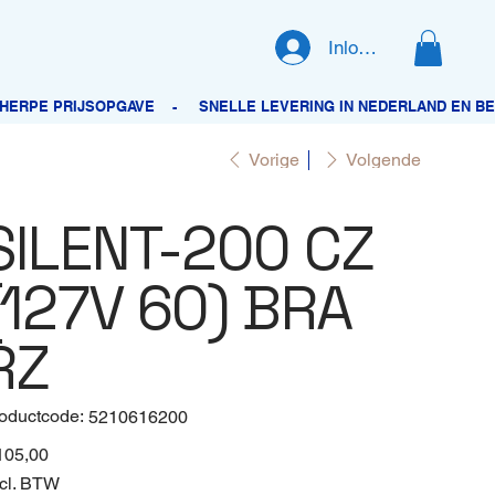
Inloggen
Vorige
Volgende
SILENT-200 CZ
(127V 60) BRA
RZ
oductcode:
Productcode
5210616200
5210616200
105,00
cl. BTW