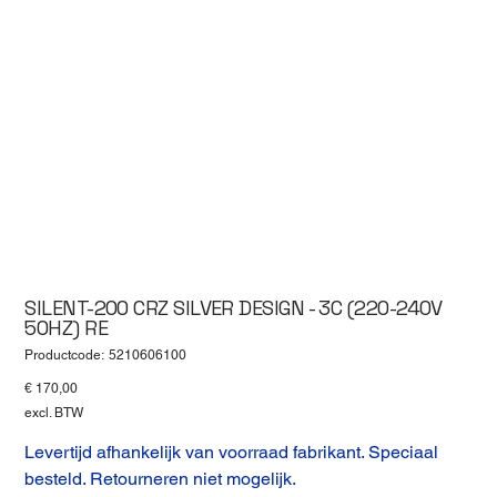
SILENT-200 CRZ SILVER DESIGN - 3C (220-240V
50HZ) RE
Productcode
Productcode:
5210606100
5210606100
Prijs
€ 170,00
excl. BTW
Levertijd afhankelijk van voorraad fabrikant. Speciaal
besteld. Retourneren niet mogelijk.