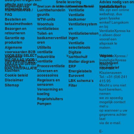
Snelle levering
Advies nodig van on
offerte aan voor de
in Nederland en België
specialisten?
Klantenservice
Snel aan de slag
Kennisbank en
InstallatieXpress
scherpste prijs
Luchtbehandelin
Ventilatie
We zijn een online
Klantenservice /
tools
webshop, dus
gsunits
FAQ
Ventilatie
geen fysieke
WTW-units
badkamer
Bestellen en
winkel! Langskom
betaalmethoden
Woonhuis
Ventilatiesystem
en bij
ventilatiebox
en
Bezorgen en
VentilatieXpress ka
retourneren
Toilet- en
Ventilatiebereken
n alleen door
badkamerventilat
ingen
Garantie op
vooraf een
oren
producten
Ventilatie
afspraak te
Utiliteits
selectietools
Algemene
maken.
ventilatie
voorwaarden B2B
Digitale
VOOR EEN SELECTIE EN PRIJSOPGAVE STAAN
Volg ons
VentilatieXpress /
Industriële
luchtschuif
Algemene
WIJ GRAAG VOOR U KLAAR!
InstallatieXpress
ventilatie
voorwaarden B2C
Mollier diagram
Inschrijven
VRAAG UW OFFERTE AAN VIA
Boeg 32
Procesventilatie
Privacy &
ERP
nieuwsbrief
MAIL@INSTALLATIEXPRESS.NL
7891 MR
klachten
Diversen en
Energielabels
Klazienaveen
accessoires
Cookie beleid
Eurovent
Tel.: +31 (0)6 241
Regelaars en
Disclaimer
LBK schema's
415 95
sensoren
Sitemap
Filter
Mocht u ons niet
Verwarming en
kunt bereiken,
nemen
koeling
we zo spoedig
Regelafsluiters
mogelijk contact
Pompen
met u
op wanneer u uw
gegevens achter
laat
via de e-mail.
E-