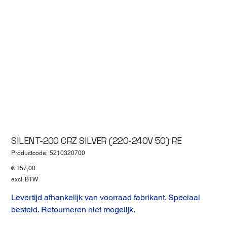
SILENT-200 CRZ SILVER (220-240V 50) RE
Productcode
Productcode:
5210320700
5210320700
Prijs
€ 157,00
excl. BTW
Levertijd afhankelijk van voorraad fabrikant. Speciaal
besteld. Retourneren niet mogelijk.