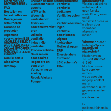
in Nederland en België
specialisten?
Klantenservice
Snel aan de slag
Kennisbank en
InstallatieXpress
scherpste prijs
Luchtbehandelin
Ventilatie
We zijn een online
Klantenservice /
tools
webshop, dus
gsunits
FAQ
Ventilatie
geen fysieke
WTW-units
badkamer
Bestellen en
winkel! Langskom
betaalmethoden
Woonhuis
Ventilatiesystem
en bij
ventilatiebox
en
Bezorgen en
VentilatieXpress ka
retourneren
Toilet- en
Ventilatiebereken
n alleen door
badkamerventilat
ingen
Garantie op
vooraf een
oren
producten
Ventilatie
afspraak te
Utiliteits
selectietools
Algemene
maken.
ventilatie
voorwaarden B2B
Digitale
VOOR EEN SELECTIE EN PRIJSOPGAVE STAAN
Volg ons
VentilatieXpress /
Industriële
luchtschuif
Algemene
WIJ GRAAG VOOR U KLAAR!
InstallatieXpress
ventilatie
voorwaarden B2C
Mollier diagram
Inschrijven
VRAAG UW OFFERTE AAN VIA
Boeg 32
Procesventilatie
Privacy &
ERP
nieuwsbrief
MAIL@INSTALLATIEXPRESS.NL
7891 MR
klachten
Diversen en
Energielabels
Klazienaveen
accessoires
Cookie beleid
Eurovent
Tel.: +31 (0)6 241
Regelaars en
Disclaimer
LBK schema's
415 95
sensoren
Sitemap
Filter
Mocht u ons niet
Verwarming en
kunt bereiken,
nemen
koeling
we zo spoedig
Regelafsluiters
mogelijk contact
Pompen
met u
op wanneer u uw
gegevens achter
laat
via de e-mail.
E-
mail:
mail@installa