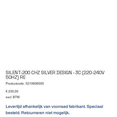
SILENT-200 CHZ SILVER DESIGN - 3C (220-240V
50HZ) RE
Productcode
Productcode:
5210606000
5210606000
Prijs
€ 230,00
excl. BTW
Levertijd afhankelijk van voorraad fabrikant. Speciaal
besteld. Retourneren niet mogelijk.