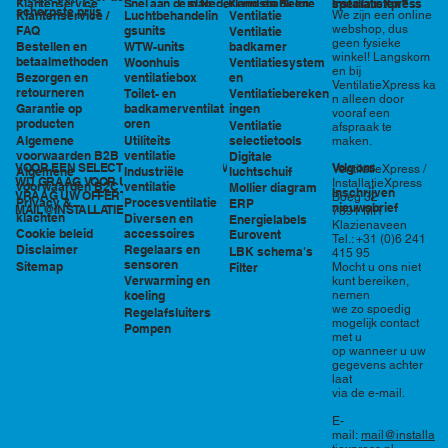
in Nederland en België
specialisten?
Klantenservice
Snel aan de slag
Kennisbank en
InstallatieXpress
scherpste prijs
Luchtbehandelin
Ventilatie
We zijn een online
Klantenservice /
tools
webshop, dus
gsunits
FAQ
Ventilatie
geen fysieke
WTW-units
badkamer
Bestellen en
winkel! Langskom
betaalmethoden
Woonhuis
Ventilatiesystem
en bij
ventilatiebox
en
Bezorgen en
VentilatieXpress ka
retourneren
Toilet- en
Ventilatiebereken
n alleen door
badkamerventilat
ingen
Garantie op
vooraf een
oren
producten
Ventilatie
afspraak te
Utiliteits
selectietools
Algemene
maken.
ventilatie
voorwaarden B2B
Digitale
VOOR EEN SELECTIE EN PRIJSOPGAVE STAAN
Volg ons
VentilatieXpress /
Industriële
luchtschuif
Algemene
WIJ GRAAG VOOR U KLAAR!
InstallatieXpress
ventilatie
voorwaarden B2C
Mollier diagram
Inschrijven
VRAAG UW OFFERTE AAN VIA
Boeg 32
Procesventilatie
Privacy &
ERP
nieuwsbrief
MAIL@INSTALLATIEXPRESS.NL
7891 MR
klachten
Diversen en
Energielabels
Klazienaveen
accessoires
Cookie beleid
Eurovent
Tel.: +31 (0)6 241
Regelaars en
Disclaimer
LBK schema's
415 95
sensoren
Sitemap
Filter
Mocht u ons niet
Verwarming en
kunt bereiken,
nemen
koeling
we zo spoedig
Regelafsluiters
mogelijk contact
Pompen
met u
op wanneer u uw
gegevens achter
laat
via de e-mail.
E-
mail:
mail@installa