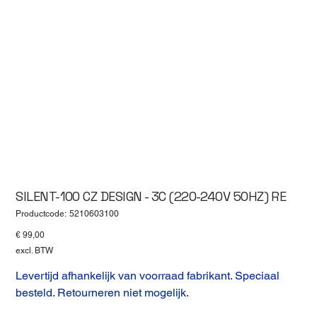
SILENT-100 CZ DESIGN - 3C (220-240V 50HZ) RE
Productcode
Productcode:
5210603100
5210603100
Prijs
€ 99,00
excl. BTW
Levertijd afhankelijk van voorraad fabrikant. Speciaal
besteld. Retourneren niet mogelijk.