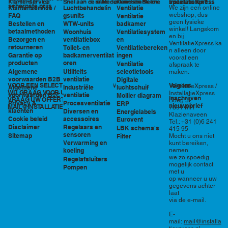
in Nederland en België
specialisten?
Klantenservice
Snel aan de slag
Kennisbank en
InstallatieXpress
scherpste prijs
Luchtbehandelin
Ventilatie
We zijn een online
Klantenservice /
tools
webshop, dus
gsunits
FAQ
Ventilatie
geen fysieke
WTW-units
badkamer
Bestellen en
winkel! Langskom
betaalmethoden
Woonhuis
Ventilatiesystem
en bij
ventilatiebox
en
Bezorgen en
VentilatieXpress ka
retourneren
Toilet- en
Ventilatiebereken
n alleen door
badkamerventilat
ingen
Garantie op
vooraf een
oren
producten
Ventilatie
afspraak te
Utiliteits
selectietools
Algemene
maken.
ventilatie
voorwaarden B2B
Digitale
VOOR EEN SELECTIE EN PRIJSOPGAVE STAAN
Volg ons
VentilatieXpress /
Industriële
luchtschuif
Algemene
WIJ GRAAG VOOR U KLAAR!
InstallatieXpress
ventilatie
voorwaarden B2C
Mollier diagram
Inschrijven
VRAAG UW OFFERTE AAN VIA
Boeg 32
Procesventilatie
Privacy &
ERP
nieuwsbrief
MAIL@INSTALLATIEXPRESS.NL
7891 MR
klachten
Diversen en
Energielabels
Klazienaveen
accessoires
Cookie beleid
Eurovent
Tel.: +31 (0)6 241
Regelaars en
Disclaimer
LBK schema's
415 95
sensoren
Sitemap
Filter
Mocht u ons niet
Verwarming en
kunt bereiken,
nemen
koeling
we zo spoedig
Regelafsluiters
mogelijk contact
Pompen
met u
op wanneer u uw
gegevens achter
laat
via de e-mail.
E-
mail:
mail@installa