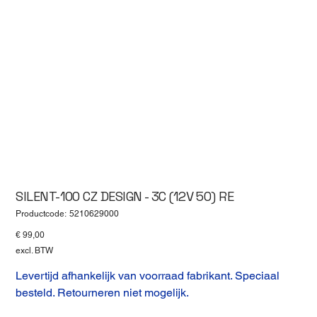
SILENT-100 CZ DESIGN - 3C (12V 50) RE
Productcode
Productcode:
5210629000
5210629000
Prijs
€ 99,00
excl. BTW
Levertijd afhankelijk van voorraad fabrikant. Speciaal
besteld. Retourneren niet mogelijk.