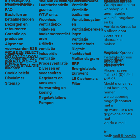
in Nederland en België
specialisten?
Klantenservice
Snel aan de slag
Kennisbank en
InstallatieXpress
scherpste prijs
Luchtbehandelin
Ventilatie
We zijn een online
Klantenservice /
tools
webshop, dus
gsunits
FAQ
Ventilatie
geen fysieke
WTW-units
badkamer
Bestellen en
winkel! Langskom
betaalmethoden
Woonhuis
Ventilatiesystem
en bij
ventilatiebox
en
Bezorgen en
VentilatieXpress ka
retourneren
Toilet- en
Ventilatiebereken
n alleen door
badkamerventilat
ingen
Garantie op
vooraf een
oren
producten
Ventilatie
afspraak te
Utiliteits
selectietools
Algemene
maken.
ventilatie
voorwaarden B2B
Digitale
VOOR EEN SELECTIE EN PRIJSOPGAVE STAAN
Volg ons
VentilatieXpress /
Industriële
luchtschuif
Algemene
WIJ GRAAG VOOR U KLAAR!
InstallatieXpress
ventilatie
voorwaarden B2C
Mollier diagram
Inschrijven
VRAAG UW OFFERTE AAN VIA
Boeg 32
Procesventilatie
Privacy &
ERP
nieuwsbrief
MAIL@INSTALLATIEXPRESS.NL
7891 MR
klachten
Diversen en
Energielabels
Klazienaveen
accessoires
Cookie beleid
Eurovent
Tel.: +31 (0)6 241
Regelaars en
Disclaimer
LBK schema's
415 95
sensoren
Sitemap
Filter
Mocht u ons niet
Verwarming en
kunt bereiken,
nemen
koeling
we zo spoedig
Regelafsluiters
mogelijk contact
Pompen
met u
op wanneer u uw
gegevens achter
laat
via de e-mail.
E-
mail:
mail@installa