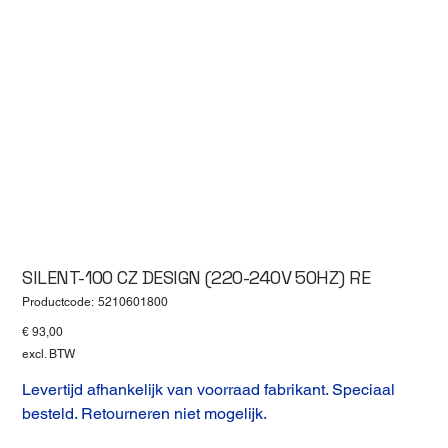
SILENT-100 CZ DESIGN (220-240V 50HZ) RE
Productcode
Productcode:
5210601800
5210601800
Prijs
€ 93,00
excl. BTW
Levertijd afhankelijk van voorraad fabrikant. Speciaal
besteld. Retourneren niet mogelijk.