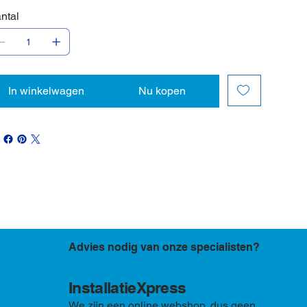
ntal
In winkelwagen
Nu kopen
Advies nodig van onze specialisten?
InstallatieXpress
We zijn een online webshop, dus geen