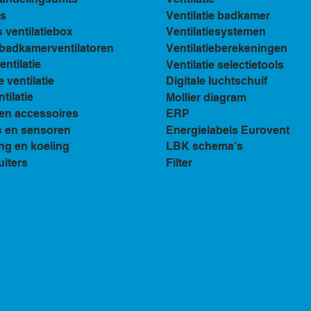
s
Ventilatie badkamer
ventilatiebox
Ventilatiesystemen
n badkamerventilatoren
Ventilatieberekeningen
ventilatie
Ventilatie selectietools
e ventilatie
Digitale luchtschuif
tilatie
Mollier diagram
en accessoires
ERP
s en sensoren
Energielabels Eurovent
ng en koeling
LBK schema's
uiters
Filter