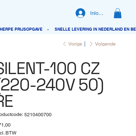
Inloggen
Vorige
Volgende
SILENT-100 CZ
(220-240V 50)
RE
oductcode:
Productcode
5210400700
5210400700
71,00
cl. BTW