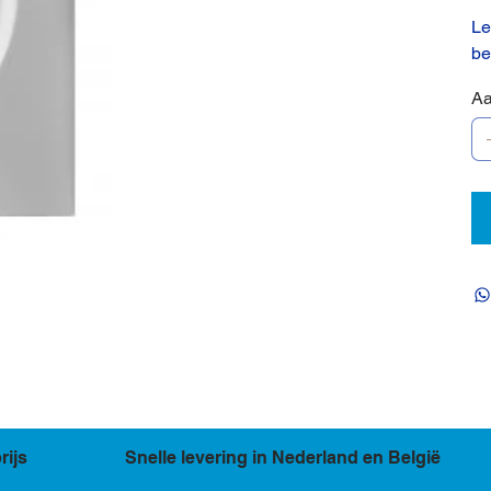
Le
be
Aa
rijs
Snelle levering in Nederland en België