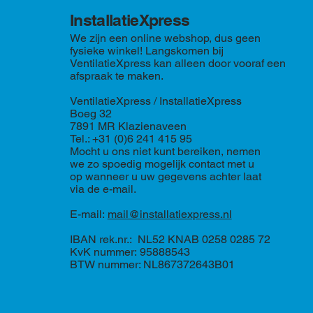
InstallatieXpress
We zijn een online webshop, dus geen
fysieke winkel! Langskomen bij
VentilatieXpress kan alleen door vooraf een
afspraak te maken.
VentilatieXpress / InstallatieXpress
Boeg 32
7891 MR Klazienaveen
Tel.: +31 (0)6 241 415 95
Mocht u ons niet kunt bereiken, nemen
we zo spoedig mogelijk contact met u
op wanneer u uw gegevens achter laat
via de e-mail.
E-mail:
mail@installatiexpress.nl
IBAN rek.nr.: NL52 KNAB 0258 0285 72
KvK nummer: 95888543
BTW nummer: NL867372643B01