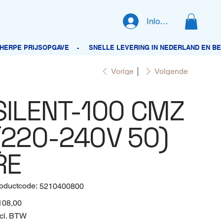
Inloggen
Vorige
Volgende
SILENT-100 CMZ
(220-240V 50)
RE
oductcode:
Productcode
5210400800
5210400800
108,00
cl. BTW