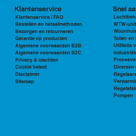
Klantenservice
Snel aa
Luchtbeh
Klantenservice / FAQ
WTW-unit
Bestellen en betaalmethoden
Woonhuis 
Bezorgen en retourneren
Toilet- e
Garantie op producten
Utiliteits 
Algemene voorwaarden B2B
Industriël
Algemene voorwaarden B2C
Procesven
Privacy & klachten
Diversen 
Cookie beleid
Regelaar
Disclaimer
Verwarmi
Sitemap
Regelafsl
Pompen