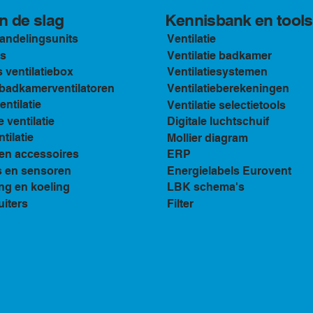
Kennisbank en tools
n de slag
andelingsunits
Ventilatie
s
Ventilatie badkamer
ventilatiebox
Ventilatiesystemen
n badkamerventilatoren
Ventilatieberekeningen
ventilatie
Ventilatie selectietools
e ventilatie
Digitale luchtschuif
tilatie
Mollier diagram
en accessoires
ERP
s en sensoren
Energielabels Eurovent
ng en koeling
LBK schema's
uiters
Filter