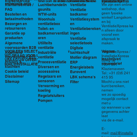
in Nederland en België
specialisten?
Klantenservice
Snel aan de slag
Kennisbank en
InstallatieXpress
scherpste prijs
Luchtbehandelin
Ventilatie
We zijn een online
Klantenservice /
tools
webshop, dus
gsunits
FAQ
Ventilatie
geen fysieke
WTW-units
badkamer
Bestellen en
winkel! Langskom
betaalmethoden
Woonhuis
Ventilatiesystem
en bij
ventilatiebox
en
Bezorgen en
VentilatieXpress ka
retourneren
Toilet- en
Ventilatiebereken
n alleen door
badkamerventilat
ingen
Garantie op
vooraf een
oren
producten
Ventilatie
afspraak te
Utiliteits
selectietools
Algemene
maken.
ventilatie
voorwaarden B2B
Digitale
VOOR EEN SELECTIE EN PRIJSOPGAVE STAAN
Volg ons
VentilatieXpress /
Industriële
luchtschuif
Algemene
WIJ GRAAG VOOR U KLAAR!
InstallatieXpress
ventilatie
voorwaarden B2C
Mollier diagram
Inschrijven
VRAAG UW OFFERTE AAN VIA
Boeg 32
Procesventilatie
Privacy &
ERP
nieuwsbrief
MAIL@INSTALLATIEXPRESS.NL
7891 MR
klachten
Diversen en
Energielabels
Klazienaveen
accessoires
Cookie beleid
Eurovent
Tel.: +31 (0)6 241
Regelaars en
Disclaimer
LBK schema's
415 95
sensoren
Sitemap
Filter
Mocht u ons niet
Verwarming en
kunt bereiken,
nemen
koeling
we zo spoedig
Regelafsluiters
mogelijk contact
Pompen
met u
op wanneer u uw
gegevens achter
laat
via de e-mail.
E-
mail:
mail@installa