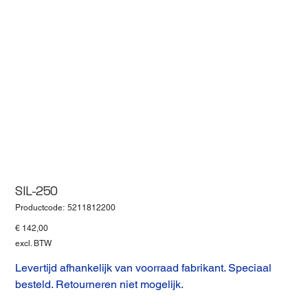
SIL-250
Productcode
Productcode:
5211812200
5211812200
Prijs
€ 142,00
excl. BTW
Levertijd afhankelijk van voorraad fabrikant. Speciaal
besteld. Retourneren niet mogelijk.