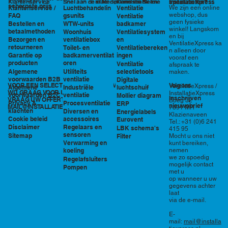
in Nederland en België
specialisten?
Klantenservice
Snel aan de slag
Kennisbank en
InstallatieXpress
scherpste prijs
Luchtbehandelin
Ventilatie
We zijn een online
Klantenservice /
tools
webshop, dus
gsunits
FAQ
Ventilatie
geen fysieke
WTW-units
badkamer
Bestellen en
winkel! Langskom
betaalmethoden
Woonhuis
Ventilatiesystem
en bij
ventilatiebox
en
Bezorgen en
VentilatieXpress ka
retourneren
Toilet- en
Ventilatiebereken
n alleen door
badkamerventilat
ingen
Garantie op
vooraf een
oren
producten
Ventilatie
afspraak te
Utiliteits
selectietools
Algemene
maken.
ventilatie
voorwaarden B2B
Digitale
VOOR EEN SELECTIE EN PRIJSOPGAVE STAAN
Volg ons
VentilatieXpress /
Industriële
luchtschuif
Algemene
WIJ GRAAG VOOR U KLAAR!
InstallatieXpress
ventilatie
voorwaarden B2C
Mollier diagram
Inschrijven
VRAAG UW OFFERTE AAN VIA
Boeg 32
Procesventilatie
Privacy &
ERP
nieuwsbrief
MAIL@INSTALLATIEXPRESS.NL
7891 MR
klachten
Diversen en
Energielabels
Klazienaveen
accessoires
Cookie beleid
Eurovent
Tel.: +31 (0)6 241
Regelaars en
Disclaimer
LBK schema's
415 95
sensoren
Sitemap
Filter
Mocht u ons niet
Verwarming en
kunt bereiken,
nemen
koeling
we zo spoedig
Regelafsluiters
mogelijk contact
Pompen
met u
op wanneer u uw
gegevens achter
laat
via de e-mail.
E-
mail:
mail@installa