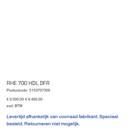
RHE 700 HDL DFR
Productcode
Productcode:
5153707300
5153707300
Originele
Verkoopprijs
€ 9.000,00
€ 8.460,00
prijs
excl. BTW
Levertijd afhankelijk van voorraad fabrikant. Speciaal
besteld. Retourneren niet mogelijk.