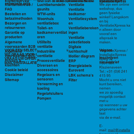
in Nederland en België
specialisten?
Klantenservice
Snel aan de slag
Kennisbank en
InstallatieXpress
scherpste prijs
Luchtbehandelin
Ventilatie
We zijn een online
Klantenservice /
tools
webshop, dus
gsunits
FAQ
Ventilatie
geen fysieke
WTW-units
badkamer
Bestellen en
winkel! Langskom
betaalmethoden
Woonhuis
Ventilatiesystem
en bij
ventilatiebox
en
Bezorgen en
VentilatieXpress ka
retourneren
Toilet- en
Ventilatiebereken
n alleen door
badkamerventilat
ingen
Garantie op
vooraf een
oren
producten
Ventilatie
afspraak te
Utiliteits
selectietools
Algemene
maken.
ventilatie
voorwaarden B2B
Digitale
VOOR EEN SELECTIE EN PRIJSOPGAVE STAAN
Volg ons
VentilatieXpress /
Industriële
luchtschuif
Algemene
WIJ GRAAG VOOR U KLAAR!
InstallatieXpress
ventilatie
voorwaarden B2C
Mollier diagram
Inschrijven
VRAAG UW OFFERTE AAN VIA
Boeg 32
Procesventilatie
Privacy &
ERP
nieuwsbrief
MAIL@INSTALLATIEXPRESS.NL
7891 MR
klachten
Diversen en
Energielabels
Klazienaveen
accessoires
Cookie beleid
Eurovent
Tel.: +31 (0)6 241
Regelaars en
Disclaimer
LBK schema's
415 95
sensoren
Sitemap
Filter
Mocht u ons niet
Verwarming en
kunt bereiken,
nemen
koeling
we zo spoedig
Regelafsluiters
mogelijk contact
Pompen
met u
op wanneer u uw
gegevens achter
laat
via de e-mail.
E-
mail:
mail@installa