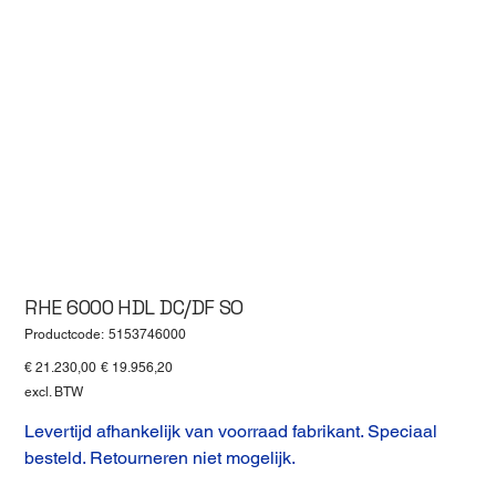
RHE 6000 HDL DC/DF SO
Productcode
Productcode:
5153746000
5153746000
Originele
Verkoopprijs
€ 21.230,00
€ 19.956,20
prijs
excl. BTW
Levertijd afhankelijk van voorraad fabrikant. Speciaal
besteld. Retourneren niet mogelijk.