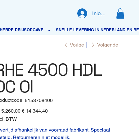
Inloggen
Vorige
Volgende
RHE 4500 HDL
DC OI
oductcode:
Productcode
5153708400
5153708400
inele
15.260,00
Verkoopprijs
€ 14.344,40
cl. BTW
vertijd afhankelijk van voorraad fabrikant. Speciaal
steld. Retourneren niet mogelijk.