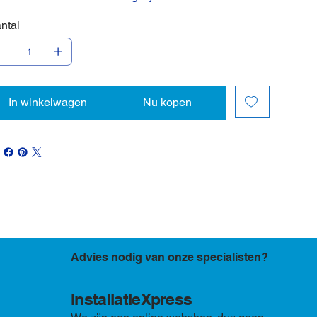
ntal
In winkelwagen
Nu kopen
Advies nodig van onze specialisten?
InstallatieXpress