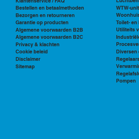
Luchtbeh
Klantenservice / FAQ
WTW-unit
Bestellen en betaalmethoden
Woonhuis 
Bezorgen en retourneren
Toilet- e
Garantie op producten
Utiliteits 
Algemene voorwaarden B2B
Industriël
Algemene voorwaarden B2C
Procesven
Privacy & klachten
Diversen 
Cookie beleid
Regelaar
Disclaimer
Verwarmi
Sitemap
Regelafsl
Pompen