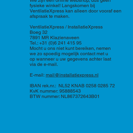
We zijn een online webshop, dus geen
fysieke winkel! Langskomen bij
VentilatieXpress kan alleen door vooraf een
afspraak te maken.
VentilatieXpress / InstallatieXpress
Boeg 32
7891 MR Klazienaveen
Tel.: +31 (0)6 241 415 95
Mocht u ons niet kunt bereiken, nemen
we zo spoedig mogelijk contact met u
op wanneer u uw gegevens achter laat
via de e-mail.
E-mail:
mail@installatiexpress.nl
IBAN rek.nr.: NL52 KNAB 0258 0285 72
KvK nummer: 95888543
BTW nummer: NL867372643B01