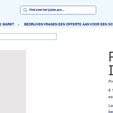
Pr
Orig
€ 
prijs
ex
Le
be