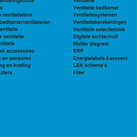
andelingsunits
Ventilatie
s
Ventilatie badkamer
ventilatiebox
Ventilatiesystemen
n badkamerventilatoren
Ventilatieberekeningen
ventilatie
Ventilatie selectietools
e ventilatie
Digitale luchtschuif
tilatie
Mollier diagram
en accessoires
ERP
s en sensoren
Energielabels Eurovent
ng en koeling
LBK schema's
uiters
Filter