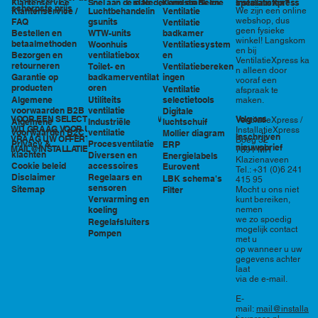
in Nederland en België
specialisten?
Klantenservice
Snel aan de slag
Kennisbank en
InstallatieXpress
scherpste prijs
Luchtbehandelin
Ventilatie
We zijn een online
Klantenservice /
tools
webshop, dus
gsunits
FAQ
Ventilatie
geen fysieke
WTW-units
badkamer
Bestellen en
winkel! Langskom
betaalmethoden
Woonhuis
Ventilatiesystem
en bij
ventilatiebox
en
Bezorgen en
VentilatieXpress ka
retourneren
Toilet- en
Ventilatiebereken
n alleen door
badkamerventilat
ingen
Garantie op
vooraf een
oren
producten
Ventilatie
afspraak te
Utiliteits
selectietools
Algemene
maken.
ventilatie
voorwaarden B2B
Digitale
VOOR EEN SELECTIE EN PRIJSOPGAVE STAAN
Volg ons
VentilatieXpress /
Industriële
luchtschuif
Algemene
WIJ GRAAG VOOR U KLAAR!
InstallatieXpress
ventilatie
voorwaarden B2C
Mollier diagram
Inschrijven
VRAAG UW OFFERTE AAN VIA
Boeg 32
Procesventilatie
Privacy &
ERP
nieuwsbrief
MAIL@INSTALLATIEXPRESS.NL
7891 MR
klachten
Diversen en
Energielabels
Klazienaveen
accessoires
Cookie beleid
Eurovent
Tel.: +31 (0)6 241
Regelaars en
Disclaimer
LBK schema's
415 95
sensoren
Sitemap
Filter
Mocht u ons niet
Verwarming en
kunt bereiken,
nemen
koeling
we zo spoedig
Regelafsluiters
mogelijk contact
Pompen
met u
op wanneer u uw
gegevens achter
laat
via de e-mail.
E-
mail:
mail@installa