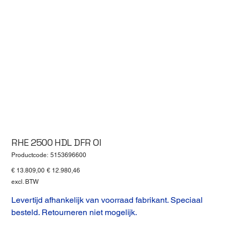
RHE 2500 HDL DFR OI
Productcode
Productcode:
5153696600
5153696600
Originele
Verkoopprijs
€ 13.809,00
€ 12.980,46
prijs
excl. BTW
Levertijd afhankelijk van voorraad fabrikant. Speciaal
besteld. Retourneren niet mogelijk.