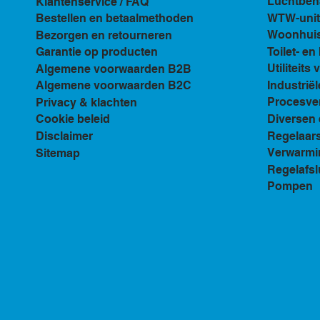
Luchtbeh
Klantenservice / FAQ
WTW-unit
Bestellen en betaalmethoden
Woonhuis 
Bezorgen en retourneren
Toilet- e
Garantie op producten
Utiliteits 
Algemene voorwaarden B2B
Industriël
Algemene voorwaarden B2C
Procesven
Privacy & klachten
Diversen 
Cookie beleid
Regelaar
Disclaimer
Verwarmi
Sitemap
Regelafsl
Pompen