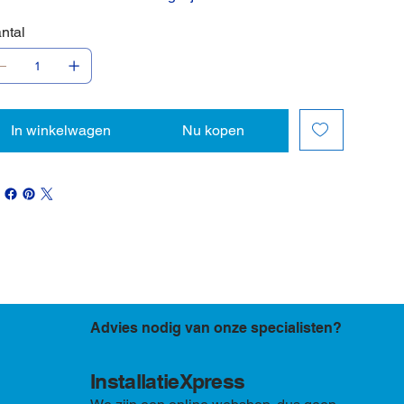
ntal
In winkelwagen
Nu kopen
Advies nodig van onze specialisten?
InstallatieXpress