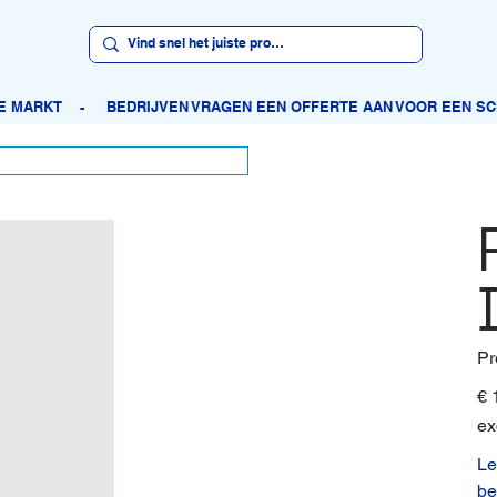
Pr
Orig
€ 
prijs
ex
Le
be