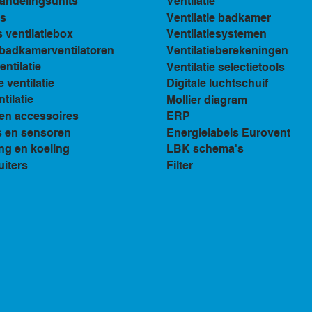
andelingsunits
Ventilatie
s
Ventilatie badkamer
ventilatiebox
Ventilatiesystemen
n badkamerventilatoren
Ventilatieberekeningen
ventilatie
Ventilatie selectietools
e ventilatie
Digitale luchtschuif
tilatie
Mollier diagram
en accessoires
ERP
s en sensoren
Energielabels Eurovent
ng en koeling
LBK schema's
uiters
Filter