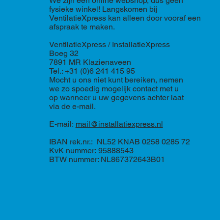
We zijn een online webshop, dus geen
fysieke winkel! Langskomen bij
VentilatieXpress kan alleen door vooraf een
afspraak te maken.
VentilatieXpress / InstallatieXpress
Boeg 32
7891 MR Klazienaveen
Tel.: +31 (0)6 241 415 95
Mocht u ons niet kunt bereiken, nemen
we zo spoedig mogelijk contact met u
op wanneer u uw gegevens achter laat
via de e-mail.
E-mail:
mail@installatiexpress.nl
IBAN rek.nr.: NL52 KNAB 0258 0285 72
KvK nummer: 95888543
BTW nummer: NL867372643B01