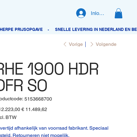
Inloggen
Vorige
Volgende
RHE 1900 HDR
DFR SO
oductcode:
Productcode
5153668700
5153668700
inele
12.223,00
Verkoopprijs
€ 11.489,62
cl. BTW
vertijd afhankelijk van voorraad fabrikant. Speciaal
steld. Retourneren niet mogelijk.