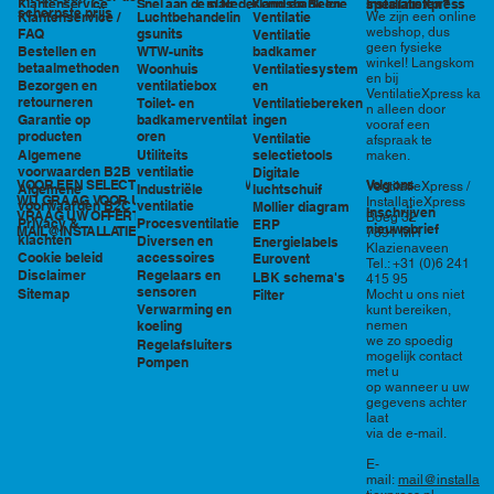
in Nederland en België
specialisten?
Klantenservice
Snel aan de slag
Kennisbank en
InstallatieXpress
scherpste prijs
Luchtbehandelin
Ventilatie
We zijn een online
Klantenservice /
tools
webshop, dus
gsunits
FAQ
Ventilatie
geen fysieke
WTW-units
badkamer
Bestellen en
winkel! Langskom
betaalmethoden
Woonhuis
Ventilatiesystem
en bij
ventilatiebox
en
Bezorgen en
VentilatieXpress ka
retourneren
Toilet- en
Ventilatiebereken
n alleen door
badkamerventilat
ingen
Garantie op
vooraf een
oren
producten
Ventilatie
afspraak te
Utiliteits
selectietools
Algemene
maken.
ventilatie
voorwaarden B2B
Digitale
VOOR EEN SELECTIE EN PRIJSOPGAVE STAAN
Volg ons
VentilatieXpress /
Industriële
luchtschuif
Algemene
WIJ GRAAG VOOR U KLAAR!
InstallatieXpress
ventilatie
voorwaarden B2C
Mollier diagram
Inschrijven
VRAAG UW OFFERTE AAN VIA
Boeg 32
Procesventilatie
Privacy &
ERP
nieuwsbrief
MAIL@INSTALLATIEXPRESS.NL
7891 MR
klachten
Diversen en
Energielabels
Klazienaveen
accessoires
Cookie beleid
Eurovent
Tel.: +31 (0)6 241
Regelaars en
Disclaimer
LBK schema's
415 95
sensoren
Sitemap
Filter
Mocht u ons niet
Verwarming en
kunt bereiken,
nemen
koeling
we zo spoedig
Regelafsluiters
mogelijk contact
Pompen
met u
op wanneer u uw
gegevens achter
laat
via de e-mail.
E-
mail:
mail@installa