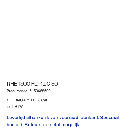
RHE 1900 HDR DC SO
Productcode
Productcode:
5153668600
5153668600
Originele
Verkoopprijs
€ 11.940,00
€ 11.223,60
prijs
excl. BTW
Levertijd afhankelijk van voorraad fabrikant. Speciaal
besteld. Retourneren niet mogelijk.