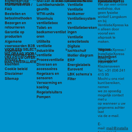
in Nederland en België
specialisten?
Klantenservice
Snel aan de slag
Kennisbank en
InstallatieXpress
scherpste prijs
Luchtbehandelin
Ventilatie
We zijn een online
Klantenservice /
tools
webshop, dus
gsunits
FAQ
Ventilatie
geen fysieke
WTW-units
badkamer
Bestellen en
winkel! Langskom
betaalmethoden
Woonhuis
Ventilatiesystem
en bij
ventilatiebox
en
Bezorgen en
VentilatieXpress ka
retourneren
Toilet- en
Ventilatiebereken
n alleen door
badkamerventilat
ingen
Garantie op
vooraf een
oren
producten
Ventilatie
afspraak te
Utiliteits
selectietools
Algemene
maken.
ventilatie
voorwaarden B2B
Digitale
VOOR EEN SELECTIE EN PRIJSOPGAVE STAAN
Volg ons
VentilatieXpress /
Industriële
luchtschuif
Algemene
WIJ GRAAG VOOR U KLAAR!
InstallatieXpress
ventilatie
voorwaarden B2C
Mollier diagram
Inschrijven
VRAAG UW OFFERTE AAN VIA
Boeg 32
Procesventilatie
Privacy &
ERP
nieuwsbrief
MAIL@INSTALLATIEXPRESS.NL
7891 MR
klachten
Diversen en
Energielabels
Klazienaveen
accessoires
Cookie beleid
Eurovent
Tel.: +31 (0)6 241
Regelaars en
Disclaimer
LBK schema's
415 95
sensoren
Sitemap
Filter
Mocht u ons niet
Verwarming en
kunt bereiken,
nemen
koeling
we zo spoedig
Regelafsluiters
mogelijk contact
Pompen
met u
op wanneer u uw
gegevens achter
laat
via de e-mail.
E-
mail:
mail@installa