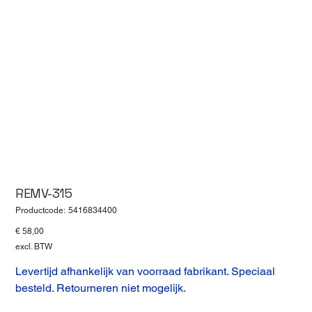
REMV-315
Productcode
Productcode:
5416834400
5416834400
Prijs
€ 58,00
excl. BTW
Levertijd afhankelijk van voorraad fabrikant. Speciaal
besteld. Retourneren niet mogelijk.