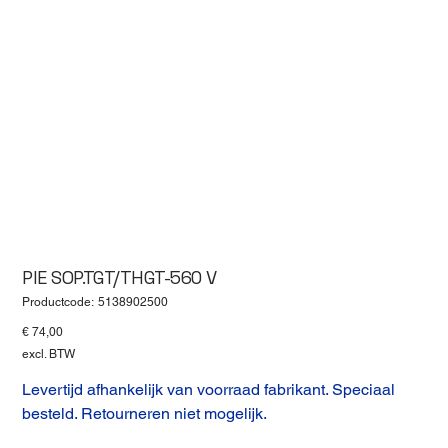
PIE SOP.TGT/THGT-560 V
Productcode
Productcode:
5138902500
5138902500
Prijs
€ 74,00
excl. BTW
Levertijd afhankelijk van voorraad fabrikant. Speciaal
besteld. Retourneren niet mogelijk.