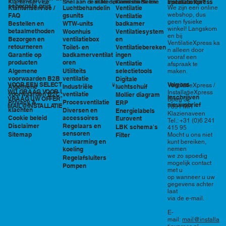
in Nederland en België
specialisten?
Klantenservice
Snel aan de slag
Kennisbank en
InstallatieXpress
scherpste prijs
Luchtbehandelin
Ventilatie
We zijn een online
Klantenservice /
tools
webshop, dus
gsunits
FAQ
Ventilatie
geen fysieke
WTW-units
badkamer
Bestellen en
winkel! Langskom
betaalmethoden
Woonhuis
Ventilatiesystem
en bij
ventilatiebox
en
Bezorgen en
VentilatieXpress ka
retourneren
Toilet- en
Ventilatiebereken
n alleen door
badkamerventilat
ingen
Garantie op
vooraf een
oren
producten
Ventilatie
afspraak te
Utiliteits
selectietools
Algemene
maken.
ventilatie
voorwaarden B2B
Digitale
VOOR EEN SELECTIE EN PRIJSOPGAVE STAAN
Volg ons
VentilatieXpress /
Industriële
luchtschuif
Algemene
WIJ GRAAG VOOR U KLAAR!
InstallatieXpress
ventilatie
voorwaarden B2C
Mollier diagram
Inschrijven
VRAAG UW OFFERTE AAN VIA
Boeg 32
Procesventilatie
Privacy &
ERP
nieuwsbrief
MAIL@INSTALLATIEXPRESS.NL
7891 MR
klachten
Diversen en
Energielabels
Klazienaveen
accessoires
Cookie beleid
Eurovent
Tel.: +31 (0)6 241
Regelaars en
Disclaimer
LBK schema's
415 95
sensoren
Sitemap
Filter
Mocht u ons niet
Verwarming en
kunt bereiken,
nemen
koeling
we zo spoedig
Regelafsluiters
mogelijk contact
Pompen
met u
op wanneer u uw
gegevens achter
laat
via de e-mail.
E-
mail:
mail@installa