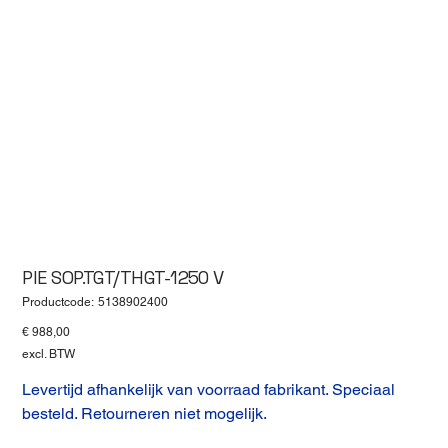
PIE SOP.TGT/THGT-1250 V
Productcode
Productcode:
5138902400
5138902400
Prijs
€ 988,00
excl. BTW
Levertijd afhankelijk van voorraad fabrikant. Speciaal
besteld. Retourneren niet mogelijk.