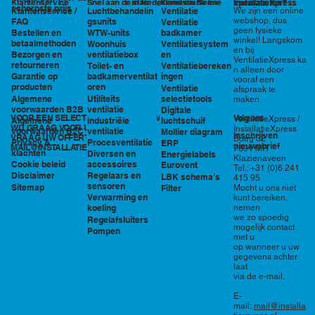
in Nederland en België
specialisten?
Klantenservice
Snel aan de slag
Kennisbank en
InstallatieXpress
scherpste prijs
Luchtbehandelin
Ventilatie
We zijn een online
Klantenservice /
tools
webshop, dus
gsunits
FAQ
Ventilatie
geen fysieke
WTW-units
badkamer
Bestellen en
winkel! Langskom
betaalmethoden
Woonhuis
Ventilatiesystem
en bij
ventilatiebox
en
Bezorgen en
VentilatieXpress ka
retourneren
Toilet- en
Ventilatiebereken
n alleen door
badkamerventilat
ingen
Garantie op
vooraf een
oren
producten
Ventilatie
afspraak te
Utiliteits
selectietools
Algemene
maken.
ventilatie
voorwaarden B2B
Digitale
VOOR EEN SELECTIE EN PRIJSOPGAVE STAAN
Volg ons
VentilatieXpress /
Industriële
luchtschuif
Algemene
WIJ GRAAG VOOR U KLAAR!
InstallatieXpress
ventilatie
voorwaarden B2C
Mollier diagram
Inschrijven
VRAAG UW OFFERTE AAN VIA
Boeg 32
Procesventilatie
Privacy &
ERP
nieuwsbrief
MAIL@INSTALLATIEXPRESS.NL
7891 MR
klachten
Diversen en
Energielabels
Klazienaveen
accessoires
Cookie beleid
Eurovent
Tel.: +31 (0)6 241
Regelaars en
Disclaimer
LBK schema's
415 95
sensoren
Sitemap
Filter
Mocht u ons niet
Verwarming en
kunt bereiken,
nemen
koeling
we zo spoedig
Regelafsluiters
mogelijk contact
Pompen
met u
op wanneer u uw
gegevens achter
laat
via de e-mail.
E-
mail:
mail@installa