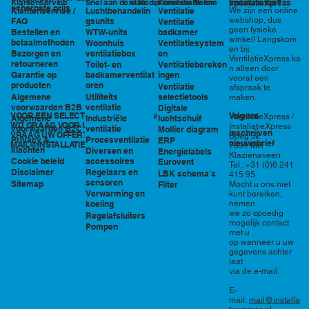
in Nederland en België
specialisten?
Klantenservice
Snel aan de slag
Kennisbank en
InstallatieXpress
scherpste prijs
Luchtbehandelin
Ventilatie
We zijn een online
Klantenservice /
tools
webshop, dus
gsunits
FAQ
Ventilatie
geen fysieke
WTW-units
badkamer
Bestellen en
winkel! Langskom
betaalmethoden
Woonhuis
Ventilatiesystem
en bij
ventilatiebox
en
Bezorgen en
VentilatieXpress ka
retourneren
Toilet- en
Ventilatiebereken
n alleen door
badkamerventilat
ingen
Garantie op
vooraf een
oren
producten
Ventilatie
afspraak te
Utiliteits
selectietools
Algemene
maken.
ventilatie
voorwaarden B2B
Digitale
VOOR EEN SELECTIE EN PRIJSOPGAVE STAAN
Volg ons
VentilatieXpress /
Industriële
luchtschuif
Algemene
WIJ GRAAG VOOR U KLAAR!
InstallatieXpress
ventilatie
voorwaarden B2C
Mollier diagram
Inschrijven
VRAAG UW OFFERTE AAN VIA
Boeg 32
Procesventilatie
Privacy &
ERP
nieuwsbrief
MAIL@INSTALLATIEXPRESS.NL
7891 MR
klachten
Diversen en
Energielabels
Klazienaveen
accessoires
Cookie beleid
Eurovent
Tel.: +31 (0)6 241
Regelaars en
Disclaimer
LBK schema's
415 95
sensoren
Sitemap
Filter
Mocht u ons niet
Verwarming en
kunt bereiken,
nemen
koeling
we zo spoedig
Regelafsluiters
mogelijk contact
Pompen
met u
op wanneer u uw
gegevens achter
laat
via de e-mail.
E-
mail:
mail@installa