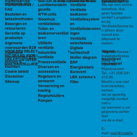
in Nederland en België
specialisten?
Klantenservice
Snel aan de slag
Kennisbank en
InstallatieXpress
scherpste prijs
Luchtbehandelin
Ventilatie
We zijn een online
Klantenservice /
tools
webshop, dus
gsunits
FAQ
Ventilatie
geen fysieke
WTW-units
badkamer
Bestellen en
winkel! Langskom
betaalmethoden
Woonhuis
Ventilatiesystem
en bij
ventilatiebox
en
Bezorgen en
VentilatieXpress ka
retourneren
Toilet- en
Ventilatiebereken
n alleen door
badkamerventilat
ingen
Garantie op
vooraf een
oren
producten
Ventilatie
afspraak te
Utiliteits
selectietools
Algemene
maken.
ventilatie
voorwaarden B2B
Digitale
VOOR EEN SELECTIE EN PRIJSOPGAVE STAAN
Volg ons
VentilatieXpress /
Industriële
luchtschuif
Algemene
WIJ GRAAG VOOR U KLAAR!
InstallatieXpress
ventilatie
voorwaarden B2C
Mollier diagram
Inschrijven
VRAAG UW OFFERTE AAN VIA
Boeg 32
Procesventilatie
Privacy &
ERP
nieuwsbrief
MAIL@INSTALLATIEXPRESS.NL
7891 MR
klachten
Diversen en
Energielabels
Klazienaveen
accessoires
Cookie beleid
Eurovent
Tel.: +31 (0)6 241
Regelaars en
Disclaimer
LBK schema's
415 95
sensoren
Sitemap
Filter
Mocht u ons niet
Verwarming en
kunt bereiken,
nemen
koeling
we zo spoedig
Regelafsluiters
mogelijk contact
Pompen
met u
op wanneer u uw
gegevens achter
laat
via de e-mail.
E-
mail:
mail@installa