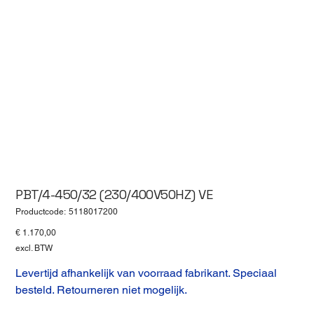
PBT/4-450/32 (230/400V50HZ) VE
Productcode
Productcode:
5118017200
5118017200
Prijs
€ 1.170,00
excl. BTW
Levertijd afhankelijk van voorraad fabrikant. Speciaal
besteld. Retourneren niet mogelijk.