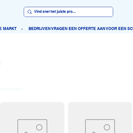
R
7 producten