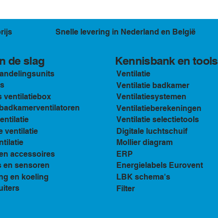
rijs
Snelle levering in Nederland en België
Kennisbank en tools
n de slag
andelingsunits
Ventilatie
s
Ventilatie badkamer
ventilatiebox
Ventilatiesystemen
n badkamerventilatoren
Ventilatieberekeningen
ventilatie
Ventilatie selectietools
e ventilatie
Digitale luchtschuif
tilatie
Mollier diagram
en accessoires
ERP
s en sensoren
Energielabels Eurovent
ng en koeling
LBK schema's
uiters
Filter