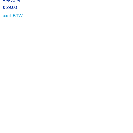
AM-50 M
Prijs
€ 29,00
excl. BTW