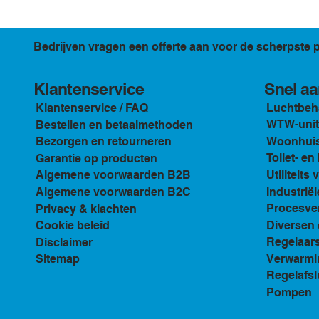
Bedrijven vragen een offerte aan voor de scherpste p
Klantenservice
Snel aa
Luchtbeh
Klantenservice / FAQ
WTW-unit
Bestellen en betaalmethoden
Woonhuis 
Bezorgen en retourneren
Toilet- e
Garantie op producten
Utiliteits 
Algemene voorwaarden B2B
Industriël
Algemene voorwaarden B2C
Procesven
Privacy & klachten
Diversen 
Cookie beleid
Regelaar
Disclaimer
Verwarmi
Sitemap
Regelafsl
Pompen