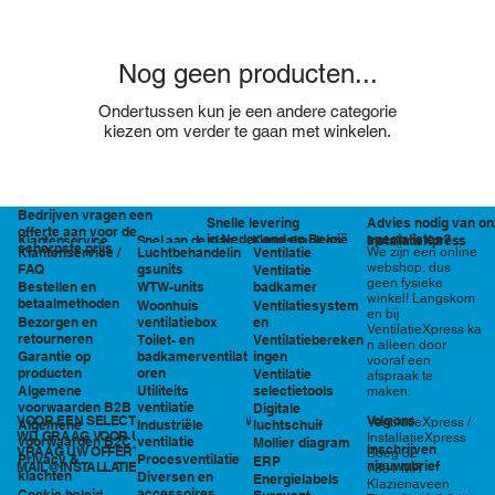
Nog geen producten...
Ondertussen kun je een andere categorie
kiezen om verder te gaan met winkelen.
Bedrijven vragen een
Snelle levering
Advies nodig van on
offerte aan voor de
in Nederland en België
specialisten?
Klantenservice
Snel aan de slag
Kennisbank en
InstallatieXpress
scherpste prijs
Luchtbehandelin
Ventilatie
We zijn een online
Klantenservice /
tools
webshop, dus
gsunits
FAQ
Ventilatie
geen fysieke
WTW-units
badkamer
Bestellen en
winkel! Langskom
betaalmethoden
Woonhuis
Ventilatiesystem
en bij
ventilatiebox
en
Bezorgen en
VentilatieXpress ka
retourneren
Toilet- en
Ventilatiebereken
n alleen door
badkamerventilat
ingen
Garantie op
vooraf een
oren
producten
Ventilatie
afspraak te
Utiliteits
selectietools
Algemene
maken.
ventilatie
voorwaarden B2B
Digitale
VOOR EEN SELECTIE EN PRIJSOPGAVE STAAN
Volg ons
VentilatieXpress /
Industriële
luchtschuif
Algemene
WIJ GRAAG VOOR U KLAAR!
InstallatieXpress
ventilatie
voorwaarden B2C
Mollier diagram
Inschrijven
VRAAG UW OFFERTE AAN VIA
Boeg 32
Procesventilatie
Privacy &
ERP
nieuwsbrief
MAIL@INSTALLATIEXPRESS.NL
7891 MR
klachten
Diversen en
Energielabels
Klazienaveen
accessoires
Cookie beleid