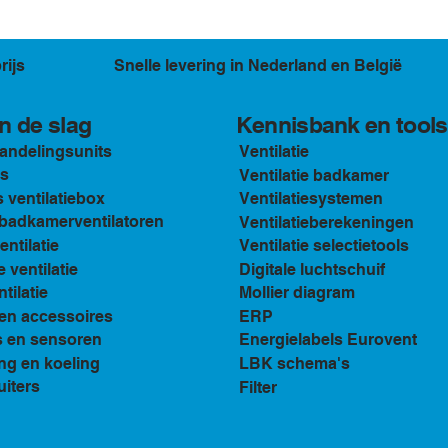
rijs
Snelle levering in Nederland en België
Kennisbank en tools
n de slag
andelingsunits
Ventilatie
s
Ventilatie badkamer
ventilatiebox
Ventilatiesystemen
n badkamerventilatoren
Ventilatieberekeningen
ventilatie
Ventilatie selectietools
e ventilatie
Digitale luchtschuif
tilatie
Mollier diagram
en accessoires
ERP
s en sensoren
Energielabels Eurovent
ng en koeling
LBK schema's
uiters
Filter