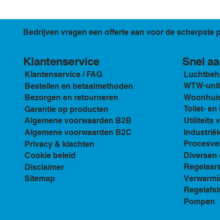
Bedrijven vragen een offerte aan voor de scherpste p
Klantenservice
Snel aa
Luchtbeh
Klantenservice / FAQ
WTW-unit
Bestellen en betaalmethoden
Woonhuis 
Bezorgen en retourneren
Toilet- e
Garantie op producten
Utiliteits 
Algemene voorwaarden B2B
Industriël
Algemene voorwaarden B2C
Procesven
Privacy & klachten
Diversen 
Cookie beleid
Regelaar
Disclaimer
Verwarmi
Sitemap
Regelafsl
Pompen