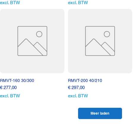
excl. BTW
excl. BTW
RMVT-160 30/300
RMVT-200 40/210
Prijs
Prijs
€ 277,00
€ 297,00
excl. BTW
excl. BTW
Meer laden