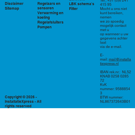
Tel.: +31 (0)6 241
Regelaars en
Disclaimer
LBK schema's
415 95
sensoren
Sitemap
Filter
Mocht u ons niet
Verwarming en
kunt bereiken,
nemen
koeling
we zo spoedig
Regelafsluiters
mogelijk contact
Pompen
met u
op wanneer u uw
gegevens achter
laat
via de e-mail.
E-
mail:
mail@installa
tiexpress.nl
IBAN rek.nr.: NL52
KNAB 0258 0285
72
KvK
nummer: 9588854
3
Copyright © 2026 -
BTW nummer:
InstallatieXpress - All
NL867372643B01
rights reserved