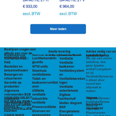
Prijs
Prijs
€ 933,00
€ 964,00
excl. BTW
excl. BTW
Meer laden
Bedrijven vragen een
Snelle levering
Advies nodig van on
offerte aan voor de
in Nederland en België
specialisten?
Klantenservice
Snel aan de slag
Kennisbank en
InstallatieXpress
scherpste prijs
Luchtbehandelin
Ventilatie
We zijn een online
Klantenservice /
tools
webshop, dus
gsunits
FAQ
Ventilatie
geen fysieke
WTW-units
badkamer
Bestellen en
winkel! Langskom
betaalmethoden
Woonhuis
Ventilatiesystem
en bij
ventilatiebox
en
Bezorgen en
VentilatieXpress ka
retourneren
Toilet- en
Ventilatiebereken
n alleen door
badkamerventilat
ingen
Garantie op
vooraf een
oren
producten
Ventilatie
afspraak te
Utiliteits
selectietools
Algemene
maken.
ventilatie
voorwaarden B2B
Digitale
VOOR EEN SELECTIE EN PRIJSOPGAVE STAAN
Volg ons
VentilatieXpress /
Industriële
luchtschuif
Algemene
WIJ GRAAG VOOR U KLAAR!
InstallatieXpress
ventilatie
voorwaarden B2C
Mollier diagram
Inschrijven
VRAAG UW OFFERTE AAN VIA
Boeg 32
Procesventilatie
Privacy &
ERP
nieuwsbrief
MAIL@INSTALLATIEXPRESS.NL
7891 MR
klachten
Diversen en
Energielabels
Klazienaveen
accessoires
Cookie beleid
Eurovent