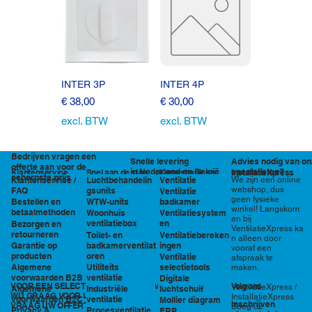
INTER 3P
INTER 4P
Prijs
Prijs
€ 38,00
€ 30,00
excl. BTW
excl. BTW
Bedrijven vragen een
Snelle levering
Advies nodig van on
offerte aan voor de
in Nederland en België
specialisten?
Klantenservice
Snel aan de slag
Kennisbank en
InstallatieXpress
scherpste prijs
Luchtbehandelin
Ventilatie
We zijn een online
Klantenservice /
tools
webshop, dus
gsunits
FAQ
Ventilatie
geen fysieke
WTW-units
badkamer
Bestellen en
winkel! Langskom
betaalmethoden
Woonhuis
Ventilatiesystem
en bij
ventilatiebox
en
Bezorgen en
VentilatieXpress ka
retourneren
Toilet- en
Ventilatiebereken
n alleen door
badkamerventilat
ingen
Garantie op
vooraf een
oren
producten
Ventilatie
afspraak te
Utiliteits
selectietools
Algemene
maken.
ventilatie
voorwaarden B2B
Digitale
VOOR EEN SELECTIE EN PRIJSOPGAVE STAAN
Volg ons
VentilatieXpress /
Industriële
luchtschuif
Algemene
WIJ GRAAG VOOR U KLAAR!
InstallatieXpress
ventilatie
voorwaarden B2C
Mollier diagram
Inschrijven
VRAAG UW OFFERTE AAN VIA
Boeg 32
Procesventilatie
Privacy &
ERP