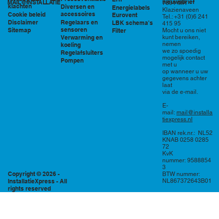
nieuwsbrief
MAIL@INSTALLATIEXPRESS.NL
7891 MR
klachten
Diversen en
Energielabels
Klazienaveen
accessoires
Cookie beleid
Eurovent
Tel.: +31 (0)6 241
Regelaars en
Disclaimer
LBK schema's
415 95
sensoren
Sitemap
Filter
Mocht u ons niet
Verwarming en
kunt bereiken,
nemen
koeling
we zo spoedig
Regelafsluiters
mogelijk contact
Pompen
met u
op wanneer u uw
gegevens achter
laat
via de e-mail.
E-
mail:
mail@installa
tiexpress.nl
IBAN rek.nr.: NL52
KNAB 0258 0285
72
KvK
nummer: 9588854
3
Copyright © 2026 -
BTW nummer:
InstallatieXpress - All
NL867372643B01
rights reserved