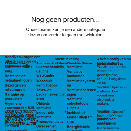
Nog geen producten...
Ondertussen kun je een andere categorie
kiezen om verder te gaan met winkelen.
Bedrijven vragen een
Snelle levering
Advies nodig van on
offerte aan voor de
in Nederland en België
specialisten?
Klantenservice
Snel aan de slag
Kennisbank en
InstallatieXpress
scherpste prijs
Luchtbehandelin
Ventilatie
We zijn een online
Klantenservice /
tools
webshop, dus
gsunits
FAQ
Ventilatie
geen fysieke
WTW-units
badkamer
Bestellen en
winkel! Langskom
betaalmethoden
Woonhuis
Ventilatiesystem
en bij
ventilatiebox
en
Bezorgen en
VentilatieXpress ka
retourneren
Toilet- en
Ventilatiebereken
n alleen door
badkamerventilat
ingen
Garantie op
vooraf een
oren
producten
Ventilatie
afspraak te
Utiliteits
selectietools
Algemene
maken.
ventilatie
voorwaarden B2B
Digitale
VOOR EEN SELECTIE EN PRIJSOPGAVE STAAN
Volg ons
VentilatieXpress /
Industriële
luchtschuif
Algemene
WIJ GRAAG VOOR U KLAAR!
InstallatieXpress
ventilatie
voorwaarden B2C
Mollier diagram
Inschrijven
VRAAG UW OFFERTE AAN VIA
Boeg 32
Procesventilatie
Privacy &
ERP
nieuwsbrief
MAIL@INSTALLATIEXPRESS.NL
7891 MR
klachten
Diversen en
Energielabels
Klazienaveen
accessoires
Cookie beleid