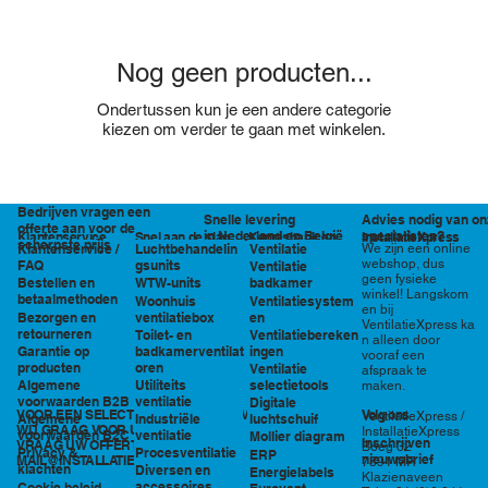
Nog geen producten...
Ondertussen kun je een andere categorie
kiezen om verder te gaan met winkelen.
Bedrijven vragen een
Snelle levering
Advies nodig van on
offerte aan voor de
in Nederland en België
specialisten?
Klantenservice
Snel aan de slag
Kennisbank en
InstallatieXpress
scherpste prijs
Luchtbehandelin
Ventilatie
We zijn een online
Klantenservice /
tools
webshop, dus
gsunits
FAQ
Ventilatie
geen fysieke
WTW-units
badkamer
Bestellen en
winkel! Langskom
betaalmethoden
Woonhuis
Ventilatiesystem
en bij
ventilatiebox
en
Bezorgen en
VentilatieXpress ka
retourneren
Toilet- en
Ventilatiebereken
n alleen door
badkamerventilat
ingen
Garantie op
vooraf een
oren
producten
Ventilatie
afspraak te
Utiliteits
selectietools
Algemene
maken.
ventilatie
voorwaarden B2B
Digitale
VOOR EEN SELECTIE EN PRIJSOPGAVE STAAN
Volg ons
VentilatieXpress /
Industriële
luchtschuif
Algemene
WIJ GRAAG VOOR U KLAAR!
InstallatieXpress
ventilatie
voorwaarden B2C
Mollier diagram
Inschrijven
VRAAG UW OFFERTE AAN VIA
Boeg 32
Procesventilatie
Privacy &
ERP
nieuwsbrief
MAIL@INSTALLATIEXPRESS.NL
7891 MR
klachten
Diversen en
Energielabels
Klazienaveen
accessoires
Cookie beleid