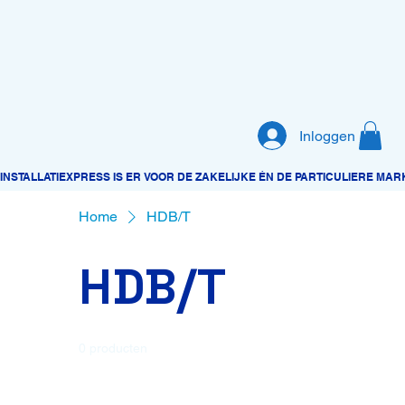
Inloggen
Home
HDB/T
HDB/T
0 producten