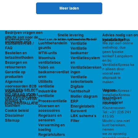
Meer laden
Bedrijven vragen een
Snelle levering
Advies nodig van on
offerte aan voor de
in Nederland en België
specialisten?
Klantenservice
Snel aan de slag
Kennisbank en
InstallatieXpress
scherpste prijs
Luchtbehandelin
Ventilatie
We zijn een online
Klantenservice /
tools
webshop, dus
gsunits
FAQ
Ventilatie
geen fysieke
WTW-units
badkamer
Bestellen en
winkel! Langskom
betaalmethoden
Woonhuis
Ventilatiesystem
en bij
ventilatiebox
en
Bezorgen en
VentilatieXpress ka
retourneren
Toilet- en
Ventilatiebereken
n alleen door
badkamerventilat
ingen
Garantie op
vooraf een
oren
producten
Ventilatie
afspraak te
Utiliteits
selectietools
Algemene
maken.
ventilatie
voorwaarden B2B
Digitale
VOOR EEN SELECTIE EN PRIJSOPGAVE STAAN
Volg ons
VentilatieXpress /
Industriële
luchtschuif
Algemene
WIJ GRAAG VOOR U KLAAR!
InstallatieXpress
ventilatie
voorwaarden B2C
Mollier diagram
Inschrijven
VRAAG UW OFFERTE AAN VIA
Boeg 32
Procesventilatie
Privacy &
ERP
nieuwsbrief
MAIL@INSTALLATIEXPRESS.NL
7891 MR
klachten
Diversen en
Energielabels
Klazienaveen
accessoires
Cookie beleid
Eurovent
Tel.: +31 (0)6 241
Regelaars en
Disclaimer
LBK schema's
415 95
sensoren
Sitemap
Filter
Mocht u ons niet
Verwarming en
kunt bereiken,
nemen
koeling
we zo spoedig
Regelafsluiters
mogelijk contact