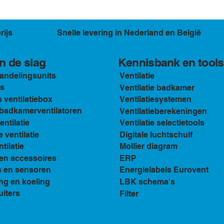
rijs
Snelle levering in Nederland en België
Kennisbank en tools
n de slag
andelingsunits
Ventilatie
s
Ventilatie badkamer
ventilatiebox
Ventilatiesystemen
n badkamerventilatoren
Ventilatieberekeningen
ventilatie
Ventilatie selectietools
e ventilatie
Digitale luchtschuif
tilatie
Mollier diagram
en accessoires
ERP
s en sensoren
Energielabels Eurovent
ng en koeling
LBK schema's
uiters
Filter