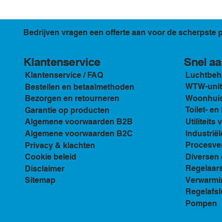
Bedrijven vragen een offerte aan voor de scherpste p
Klantenservice
Snel aa
Luchtbeh
Klantenservice / FAQ
WTW-unit
Bestellen en betaalmethoden
Woonhuis 
Bezorgen en retourneren
Toilet- e
Garantie op producten
Utiliteits 
Algemene voorwaarden B2B
Industriël
Algemene voorwaarden B2C
Procesven
Privacy & klachten
Diversen 
Cookie beleid
Regelaar
Disclaimer
Verwarmi
Sitemap
Regelafsl
Pompen