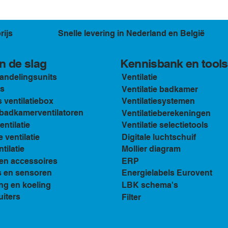
rijs
Snelle levering in Nederland en België
Kennisbank en tools
n de slag
andelingsunits
Ventilatie
s
Ventilatie badkamer
ventilatiebox
Ventilatiesystemen
n badkamerventilatoren
Ventilatieberekeningen
ventilatie
Ventilatie selectietools
e ventilatie
Digitale luchtschuif
tilatie
Mollier diagram
en accessoires
ERP
s en sensoren
Energielabels Eurovent
ng en koeling
LBK schema's
uiters
Filter