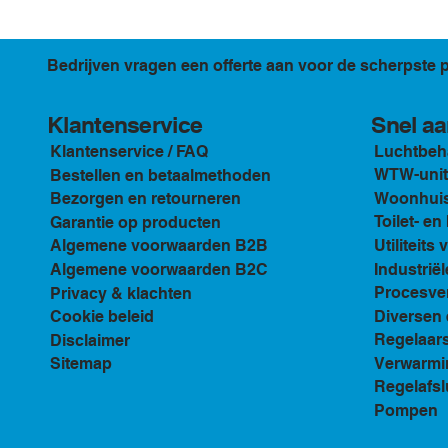
Bedrijven vragen een offerte aan voor de scherpste p
Klantenservice
Snel aa
Luchtbeh
Klantenservice / FAQ
WTW-unit
Bestellen en betaalmethoden
Woonhuis 
Bezorgen en retourneren
Toilet- e
Garantie op producten
Utiliteits 
Algemene voorwaarden B2B
Industriël
Algemene voorwaarden B2C
Procesven
Privacy & klachten
Diversen 
Cookie beleid
Regelaar
Disclaimer
Verwarmi
Sitemap
Regelafsl
Pompen