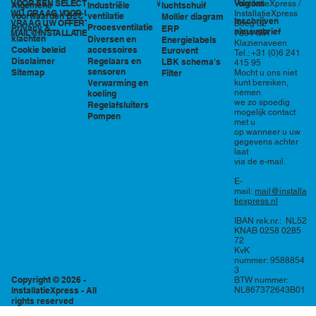
VOOR EEN SELECTIE EN PRIJSOPGAVE STAAN
Volg ons
VentilatieXpress /
Industriële
luchtschuif
Algemene
WIJ GRAAG VOOR U KLAAR!
InstallatieXpress
ventilatie
voorwaarden B2C
Mollier diagram
Inschrijven
VRAAG UW OFFERTE AAN VIA
Boeg 32
Procesventilatie
Privacy &
ERP
nieuwsbrief
MAIL@INSTALLATIEXPRESS.NL
7891 MR
klachten
Diversen en
Energielabels
Klazienaveen
accessoires
Cookie beleid
Eurovent
Tel.: +31 (0)6 241
Regelaars en
Disclaimer
LBK schema's
415 95
sensoren
Sitemap
Filter
Mocht u ons niet
Verwarming en
kunt bereiken,
nemen
koeling
we zo spoedig
Regelafsluiters
mogelijk contact
Pompen
met u
op wanneer u uw
gegevens achter
laat
via de e-mail.
E-
mail:
mail@installa
tiexpress.nl
IBAN rek.nr.: NL52
KNAB 0258 0285
72
KvK
nummer: 9588854
3
Copyright © 2026 -
BTW nummer:
InstallatieXpress - All
NL867372643B01
rights reserved