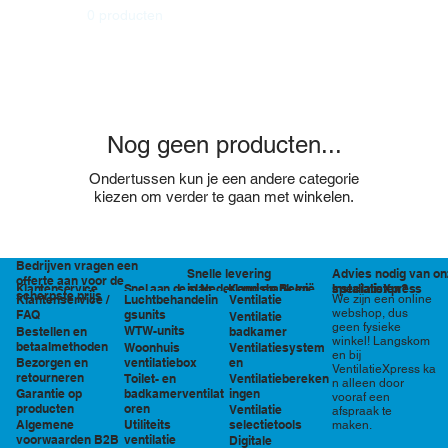
0 producten
Nog geen producten...
Ondertussen kun je een andere categorie
kiezen om verder te gaan met winkelen.
Bedrijven vragen een
Snelle levering
Advies nodig van on
offerte aan voor de
in Nederland en België
specialisten?
Klantenservice
Snel aan de slag
Kennisbank en
InstallatieXpress
scherpste prijs
Luchtbehandelin
Ventilatie
We zijn een online
Klantenservice /
tools
webshop, dus
gsunits
FAQ
Ventilatie
geen fysieke
WTW-units
badkamer
Bestellen en
winkel! Langskom
betaalmethoden
Woonhuis
Ventilatiesystem
en bij
ventilatiebox
en
Bezorgen en
VentilatieXpress ka
retourneren
Toilet- en
Ventilatiebereken
n alleen door
badkamerventilat
ingen
Garantie op
vooraf een
oren
producten
Ventilatie
afspraak te
Utiliteits
selectietools
Algemene
maken.
ventilatie
voorwaarden B2B
Digitale